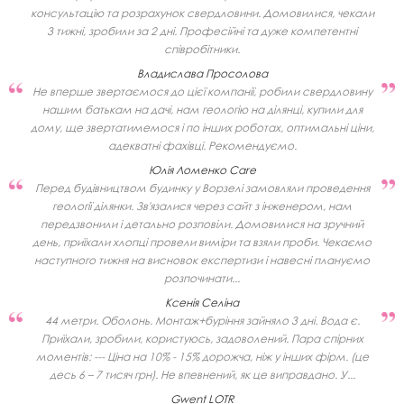
консультацію та розрахунок свердловини. Домовилися, чекали
3 тижні, зробили за 2 дні. Професійні та дуже компетентні
співробітники.
Владислава Просолова
Не вперше звертаємося до цієї компанії, робили свердловину
нашим батькам на дачі, нам геологію на ділянці, купили для
дому, ще звертатимемося і по інших роботах, оптимальні ціни,
адекватні фахівці. Рекомендуємо.
Юлія Ломенко Care
Перед будівництвом будинку у Ворзелі замовляли проведення
геології ділянки. Зв'язалися через сайт з інженером, нам
передзвонили і детально розповіли. Домовилися на зручний
день, приїхали хлопці провели виміри та взяли проби. Чекаємо
наступного тижня на висновок експертизи і навесні плануємо
розпочинати...
Ксенія Селіна
44 метри. Оболонь. Монтаж+буріння зайняло 3 дні. Вода є.
Приїхали, зробили, користуюсь, задоволений. Пара спірних
моментів: --- Ціна на 10% - 15% дорожча, ніж у інших фірм. (це
десь 6 – 7 тисяч грн). Не впевнений, як це виправдано. У...
Gwent LOTR