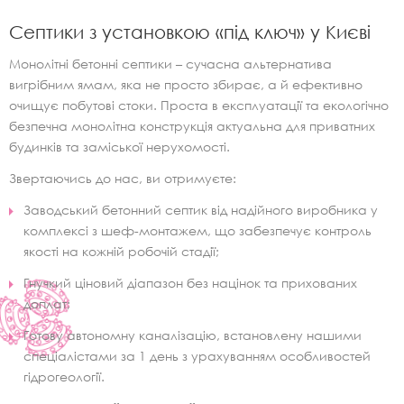
Септики з установкою «під ключ» у Києві
Монолітні бетонні септики – сучасна альтернатива
вигрібним ямам, яка не просто збирає, а й ефективно
очищує побутові стоки. Проста в експлуатації та екологічно
безпечна монолітна конструкція актуальна для приватних
будинків та заміської нерухомості.
Звертаючись до нас, ви отримуєте:
Заводський бетонний септик від надійного виробника у
комплексі з шеф-монтажем, що забезпечує контроль
якості на кожній робочій стадії;
Гнучкий ціновий діапазон без націнок та прихованих
доплат;
Готову автономну каналізацію, встановлену нашими
спеціалістами за 1 день з урахуванням особливостей
гідрогеології.