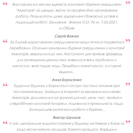
Висловлюємо велику вдячність компанії з буріння свердловин
"Акваторія" за швидку, якісну та професійно організовану
роботу. Результатом дуже задоволені і бажаємо успіхів в
подальшій роботі. Замовник - Вовчок О.О. 96 м, 7.06.2021,
м.Обухів
Сергій Вовчок
За 5 років користування свердловиною вода почала подаватися
перебоями. Оскільки замовляли буріння свердловини у компанії
Акваторія, звернулися до них. Наступного дня приїхав фахівець
для проведення діагностики, виявилося якісь проблеми з
насосом, який подає воду. Придбали новий насос, а старий
віддали...
Анна Борисенко
Будуємо будинок у Борисполі і гостро постало питання про
постачання води. Знайшли в інтернеті за відгуками компанію
Акваторія. Домовилися на зручний для нас день і час, приїхали
співробітники компанії поміряли, подивилися прихильність тощо.
За кілька днів розпочали роботи з буріння,...
Виктор Шумков
У нас центральне водопостачання у будинку на Нивках у Києві та
вода чесно кажучи залишає бажати кращого. Вирішили