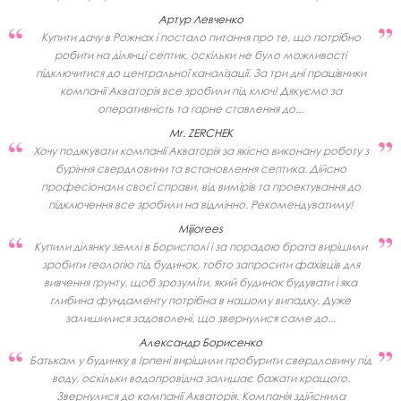
Артур Левченко
Купити дачу в Рожнах і постало питання про те, що потрібно
робити на ділянці септик, оскільки не було можливості
підключитися до центральної каналізації. За три дні працівники
компанії Акваторія все зробили під ключ! Дякуємо за
оперативність та гарне ставлення до...
Mr. ZERCHEK
Хочу подякувати компанії Акваторія за якісно виконану роботу з
буріння свердловини та встановлення септика. Дійсно
професіонали своєї справи, від вимірів та проектування до
підключення все зробили на відмінно. Рекомендуватиму!
Mijiorees
Купили ділянку землі в Борисполі і за порадою брата вирішили
зробити геологію під будинок, тобто запросити фахівців для
вивчення ґрунту, щоб зрозуміти, який будинок будувати і яка
глибина фундаменту потрібна в нашому випадку. Дуже
залишилися задоволені, що звернулися саме до...
Александр Борисенко
Батькам у будинку в Ірпені вирішили пробурити свердловину під
воду, оскільки водопровідна залишає бажати кращого.
Звернулися до компанії Акваторія. Компанія здійснила