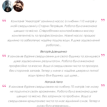
Компанія "Акваторія" замінила насос із глибини 110 метрів у
моїй свердловині у Старих Петрівцях. Робота була виконана
швидко та якісно. Співробітники компанії виявили високу
компетентність та професіоналізм. Новий насос працює
відмінно та забезпечує надійну подачу води. Я дуже задоволений
роботою...
Вікторія Давиденко
Я замовляв буріння свердловини для свого будинку та залишився
дуже задоволеним результатом. Робота була виконана
професійно та вчасно. Вода зі свердловини чиста та прозора,
без сторонніх запахів. Тепер у мене є надійне джерело питної
води прямо біля будинку, що дуже...
Наталія Лега
Я замовив буріння свердловини на глибину 70 метрів і не можу
не поділитися своїм враженням. Робота була виконана дуже
швидко та якісно, ​​без затримок та проблем. Вода зі
свердловини кришталево чиста та має відмінний смак. Тепер я
можу бути впевненим...