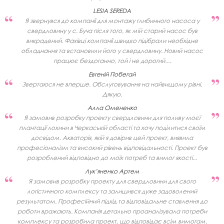
LESIA SEREDA
Я звернувся до компанії для монтажу глибинного насоса у
свердловину у с. Буча після того, як мій старий насос був
викрадений. Фахівці компанії швидко підібрали необхідне
обладнання та встановили його у свердловину. Новий насос
працює бездоганно, той і не дорогий....
Евгеній Побегай
Звертаюся не вперше. Обслуговування на найвищому рівні.
Дякую.
Алла Омененко
Я замовив розробку проекту свердловини для поливу моєї
плантації лохини в Черкаській області та хочу поділитися своїм
досвідом. Акваторія, якій я довірив цей проект, виявила
професіоналізм та високий рівень відповідальності. Проект був
розроблений відповідно до моїх потреб та вимог якості...
Лук’яненко Артем
Я замовив розробку проекту для свердловини для свого
логістичного комплексу та залишився дуже задоволений
результатом. Професійний підхід та відповідальне ставлення до
роботи вражають. Компанія детально проаналізувала потреби
комплексу та розробила проект, що відповідає всім вимогам.