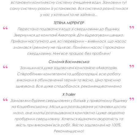
встановити комплексну систему очищення води. Замовили тут
саму систему разом із установкою. Вся система розмістилася
у нас у котельні та не зайняла...
ТЕТЯНА МЕРЕНГЕР
Перестала подаватися вода зі свердловини до будинку.
Звернулися до компанії Акваторія. Діти відреагували швидко.
Приїхали наступного дня, всі перевірили – виявилося, що насос
зламався і ремонту не підлягає. Поміняли насос і прокачали
свердловину. Нині все працює без проблем!
Соломія Василевська
Залишилися дуже задоволені компанією «Акваторія».
Співробітники компетентні та добропорядні. всю роботу
виконали в обумовлений термін та якісно. Ціна приємно
здивувала. Все дуже сподобалося, рекомендуватимемо
X Trailer
Замовляли буріння свердловини у батьків у приватному будинку
на Коцюбинському. Місця для розташування установки досить
мало, але хлопці розташувалися компактно і дуже акуратно
пробурили свердловину. Хочеться відзначити акуратність та
якість при виконанні всіх робіт. Якістю задоволені на 100%.
Рекомендуємо!