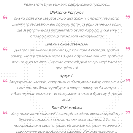
Результати були відмінні, свердловина працює...
Oleksandr Panforov
Кілька разів вже звертався до цієї фірми, спочатку геологію
ділянки та геодезію мені робили, потім свердловину для води,
ще звертатимуся з питання теплового насоса, дуже вже
сподобалася ця технологія майбутнього!
Евгеній Рождественский
Для геології ділянки звернувся до компанії Акваторія, зробив
заявку, хлопці приїхали через 3 дні в обумовлений час, зробили
все швидко та чітко! Окреме спасибі Дімі та Денису! Удачі та
процвітання!
Артур Г.
Звернувся до хлопців, оперативно підготували зміну, погодили всі
нюанси, приїхали пробурили свердловину на 94 метри,
облаштували колодязь, за підсумками вода в будинку :). Дякую
всім!
Евгеній Михайлов
Хочу подякувати компанії Акваторія за якісно виконану роботу з
буріння свердловини та встановлення септика. Дійсно
професіонали своєї справи, від вимірів та проектування до
підключення все зробили на відмінно. Рекомендуватиму!