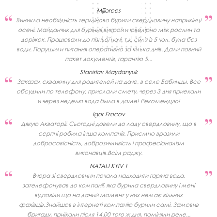
Mijiorees
Виникла необхідність терміново бурити свердловину наприкінці
осені. Майданчик для буріння викроїли ювелірно між рослин та
доріжок. Працювали до пізньої ночі, т.к. сім'я із 5 чол. була без
води. Порушили питання оперативно за кілька днів. Дали повний
пакет документів, гарантію 5...
Stanislav Maydanyuk
Заказал скважину для родителей на даче, в селе Бабинцы. Все
обсудили по телефону, прислали смету, через 3 дня приехали
и через неделю вода была в доме! Рекомендую!
Igor Frocov
Дякую Акваторії. Сьогодні довели до ладу свердловину, що в
серпні робила інша компанія. Приємно вразили
добросовісність, доброзичливість і професіоналізм
виконавців.Всім раджу.
NATALI KYIV 1
Вчора зі свердловини почала надходити гаряча вода,
зателефонував до компанії, яка бурила свердловину і мені
відповіли що на даний момент у них немає вільних
фахівців.Знайшов в інтернеті компанію бурили самі. Замовив
бригаду, приїхали після 14.00 того ж дня, поміняли реле...