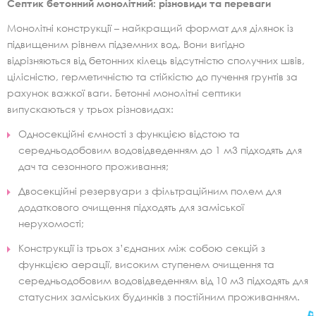
Септик бетонний монолітний: різновиди та переваги
Монолітні конструкції – найкращий формат для ділянок із
підвищеним рівнем підземних вод. Вони вигідно
відрізняються від бетонних кілець відсутністю сполучних швів,
цілісністю, герметичністю та стійкістю до пучення грунтів за
рахунок важкої ваги. Бетонні монолітні септики
випускаються у трьох різновидах:
Односекційні ємності з функцією відстою та
середньодобовим водовідведенням до 1 м3 підходять для
дач та сезонного проживання;
Двосекційні резервуари з фільтраційним полем для
додаткового очищення підходять для заміської
нерухомості;
Конструкції із трьох з’єднаних між собою секцій з
функцією аерації, високим ступенем очищення та
середньодобовим водовідведенням від 10 м3 підходять для
статусних заміських будинків з постійним проживанням.