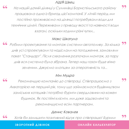
ЛІДІЯ Швец
На нашій дачній ділянці у Сулимівці Бориспільського району
працювала одна із бригад цієї компанії. У літній період ми
постійно проживаємо на ділянці і потребували води для
технічних цілей. Переживали з приводу якості та наявності води
взагалі, оскільки ходили різні чутки...
Макс Шкатула
Робили проектування та монтаж системи автополиву. За кілька
днів усі спроектували та надіслали на погодження, замовляли
пакет "Стандарт". Після схвалення розпочали монтаж, за пару
днів вся система була зібрана. Тепер наш газон буде вічно
зеленим. Дякуємо хлопцям за оперативність та...
Мм Мудра
Рекомендую компанію до співпраці. Співпрацюємо з
Акваторією не перший рік, тому що займаємося будівництвом
заміських котеджів і потрібно бурити свердловини на кожен
будинок. Як постійні клієнти, ми дуже задоволені та
рекомендуємо всім партнерам.
Денис Ковалев
Хотів би залишити позитивний відгук про співпрацю! Бурили
свердловину у районі Гатного на 120м. Хлопці все зробили в
ЗВОРОТНИЙ ДЗВІНОК
ОНЛАЙН КАЛЬКУЛЯТОР