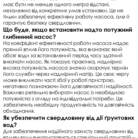
має бути не менше одного метра відстані,
незалежно від конкретних умов установки. Це не
тільки забезпечує ефективну роботу насоса, але й
гарантує безпеку свердловини.
Що буде, якщо встановити надто потужний
глибинний насос?
На коефіцієнт ефективності роботи насоса надає
прямий вплив його потужність, яка визначає який
обсяг води за встановлений період часу здатний
викачати насос. Як показує практика, надмірно
висока потужність насоса значно скорочує термін
його служби через надмірний напір. Це своє чергу
може викликати часті збої у роботі пристрою,
негативно позначаючи його довговічності і надійності.
Важливо ретельно вибирати насос із необхідною
потужністю з огляду на індивідуальні потреби. Це
забезпечить необхідну продуктивність та довговічність
обладнання.
Як убезпечити свердловину від дії ґрунтових
вод?
Для забезпечення надійного захисту свердловини від
впливу води використовується спеціальний пристрій –