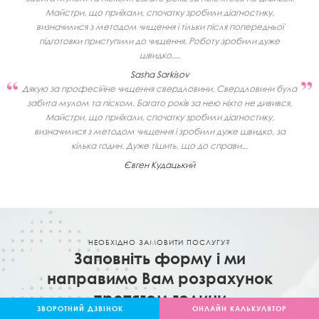
Майстри, що приїхали, спочатку зробили діагностику,
визначилися з методом чищення і тільки після попередньої
підготовки приступили до чищення. Роботу зробили дуже
швидко,...
Sasha Sarkisov
Дякую за професійне чищення свердловини. Свердловини була
забита мулом та піском. Багато років за нею ніхто не дивився.
Майстри, що приїхали, спочатку зробили діагностику,
визначилися з методом чищення і зробили дуже швидко, за
кілька годин. Дуже тішить, що до справи...
Євген Кудацький
НЕОБХІДНО ЗАМОВИТИ ПОСЛУГУ?
Заповніть форму і ми
направимо Вам розрахунок
протягом години
ЗВОРОТНИЙ ДЗВІНОК
ОНЛАЙН КАЛЬКУЛЯТОР