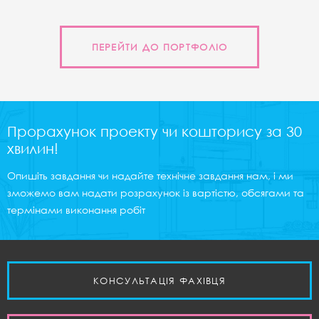
ПЕРЕЙТИ ДО ПОРТФОЛІО
Прорахунок проекту чи кошторису за 30
хвилин!
Опишіть завдання чи надайте технічне завдання нам, і ми
зможемо вам надати розрахунок із вартістю, обсягами та
термінами виконання робіт
КОНСУЛЬТАЦІЯ ФАХІВЦЯ