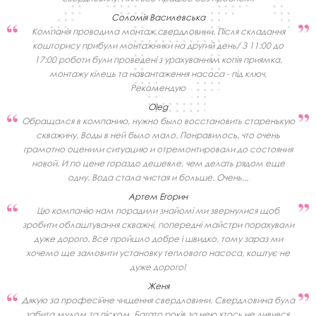
Соломія Василевська
Компанія проводила монтаж свердловини. Після складання
кошторису прибули монтажники на другий день/ З 11:00 до
17:00 роботи були проведені з урахуванням копія приямка,
монтажу кілець та навантаження насоса - під ключ,
Рекомендую
Oleg
Обращался в компанию, нужно было восстановить старенькую
скважину. Воды в ней было мало. Понравилось, что очень
грамотно оценили ситуацию и отремонтировали до состояния
новой. И по цене гораздо дешевле, чем делать рядом еще
одну. Вода стала чистая и больше. Очень...
Артем Егорин
Цю компанію нам порадили знайомі ми звернулися щоб
зробити облаштування скважні, попередні майстри порахували
дуже дорого. Все пройшло добре і швидко, тому зараз ми
хочемо ще замовити установку теплового насоса, коштує не
дуже дорого!
Женя
Дякую за професійне чищення свердловини. Свердловина була
забита мулом та піском. Багато років за нею хтось не дивився.