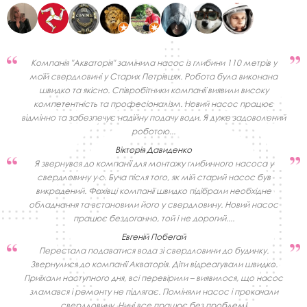
Компанія "Акваторія" замінила насос із глибини 110 метрів у
моїй свердловині у Старих Петрівцях. Робота була виконана
швидко та якісно. Співробітники компанії виявили високу
компетентність та професіоналізм. Новий насос працює
відмінно та забезпечує надійну подачу води. Я дуже задоволений
роботою...
Вікторія Давиденко
Я звернувся до компанії для монтажу глибинного насоса у
свердловину у с. Буча після того, як мій старий насос був
викрадений. Фахівці компанії швидко підібрали необхідне
обладнання та встановили його у свердловину. Новий насос
працює бездоганно, той і не дорогий....
Евгеній Побегай
Перестала подаватися вода зі свердловини до будинку.
Звернулися до компанії Акваторія. Діти відреагували швидко.
Приїхали наступного дня, всі перевірили – виявилося, що насос
зламався і ремонту не підлягає. Поміняли насос і прокачали
свердловину. Нині все працює без проблем!