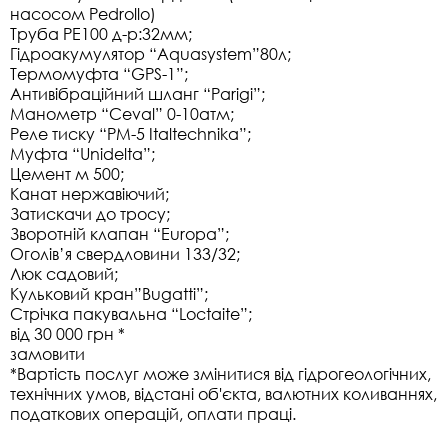
насосом Pedrollo)
Труба РЕ100 д-р:32мм;
Гідроакумулятор “Аquasystem”80л;
Термомуфта “GPS-1”;
Антивібраційний шланг “Parigi”;
Манометр “Ceval” 0-10атм;
Реле тиску “PM-5 Italtechnika”;
Муфта “Unidelta”;
Цемент м 500;
Канат нержавіючий;
Затискачи до тросу;
Зворотній клапан “Europa”;
Оголів’я свердловини 133/32;
Люк садовий;
Кульковий кран”Bugatti”;
Стрічка пакувальна “Loctaite”;
від 30 000 грн *
замовити
*Вартість послуг може змінитися від гідрогеологічних,
технічних умов, відстані об'єкта, валютних коливаннях,
податкових операцій, оплати праці.