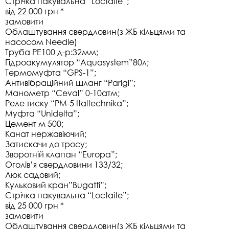
Стрічка пакувальна “Loctaite”;
від 22 000 грн *
замовити
Облаштування свердловин
(з ЖБ кільцями та
насосом Needle)
Труба РЕ100 д-р:32мм;
Гідроакумулятор “Аquasystem”80л;
Термомуфта “GPS-1”;
Антивібраційний шланг “Parigi”;
Манометр “Ceval” 0-10атм;
Реле тиску “PM-5 Italtechnika”;
Муфта “Unidelta”;
Цемент м 500;
Канат нержавіючий;
Затискачи до тросу;
Зворотній клапан “Europa”;
Оголів’я свердловини 133/32;
Люк садовий;
Кульковий кран”Bugatti”;
Стрічка пакувальна “Loctaite”;
від 25 000 грн *
замовити
Облаштування свердловин
(з ЖБ кільцями та