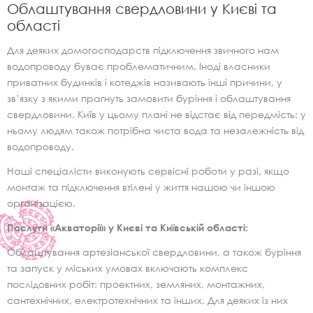
Облаштування свердловини у Києві та
області
Для деяких домогосподарств підключення звичного нам
водопроводу буває проблематичним. Іноді власники
приватних будинків і котеджів називають інші причини, у
зв’язку з якими прагнуть замовити буріння і облаштування
свердловини. Київ у цьому плані не відстає від передмість: у
ньому людям також потрібна чиста вода та незалежність від
водопроводу.
Наші спеціалісти виконують сервісні роботи у разі, якщо
монтаж та підключення втілені у життя нашою чи іншою
організацією.
Послуги «Акваторії» у Києві та Київській області:
Облаштування артезіанської свердловини, а також буріння
та запуск у міських умовах включають комплекс
послідовних робіт: проектних, земляних, монтажних,
сантехнічних, електротехнічних та інших. Для деяких із них