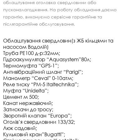
облаштування оголовка свердловини або
пусконалагодження. На роботу обладнання даємо
гарантію, виконуємо сервісне гарантійне та
післягарантійне обслуговування.
Облаштування свердловин
(з ЖБ кільцями та
насосом Водолій)
Труба РЕ100 д-р:32мм;
Гідроакумулятор “Аquasystem”80л;
Термомуфта “GPS-1”;
Антивібраційний шланг “Parigi”;
Манометр “Ceval” 0-10атм;
Реле тиску “PM-5 Italtechnika”;
Муфта “Unidelta”;
Цемент м 500;
Канат нержавіючий;
Затискачи до тросу;
Зворотній клапан “Europa”;
Оголів’я свердловини 133/32;
Люк садовий;
Кульковий кран”Bugatti”;