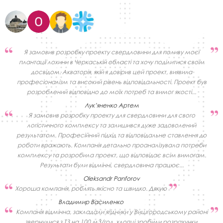
Я замовив розробку проекту свердловини для поливу моєї
плантації лохини в Черкаській області та хочу поділитися своїм
досвідом. Акваторія, якій я довірив цей проект, виявила
професіоналізм та високий рівень відповідальності. Проект був
розроблений відповідно до моїх потреб та вимог якості...
Лук’яненко Артем
Я замовив розробку проекту для свердловини для свого
логістичного комплексу та залишився дуже задоволений
результатом. Професійний підхід та відповідальне ставлення до
роботи вражають. Компанія детально проаналізувала потреби
комплексу та розробила проект, що відповідає всім вимогам.
Результати були відмінні, свердловина працює...
Oleksandr Panforov
Хороша компанія, роблять якісно та швидко. Дякую
Владимир Василенко
Компанія відмінна, закладали ягідники у Вишгородському районі
звернулися з ТЗ на 100 м3/год, хлопці зробили розрахунки,