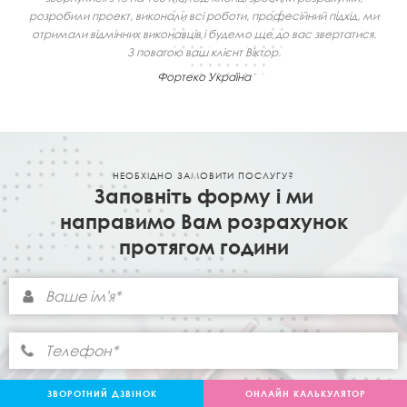
розробили проект, виконали всі роботи, професійний підхід, ми
отримали відмінних виконавців і будемо ще до вас звертатися.
З повагою ваш клієнт Віктор.
Фортеко Україна
НЕОБХІДНО ЗАМОВИТИ ПОСЛУГУ?
Заповніть форму і ми
направимо Вам розрахунок
протягом години
ЗВОРОТНИЙ ДЗВІНОК
ОНЛАЙН КАЛЬКУЛЯТОР