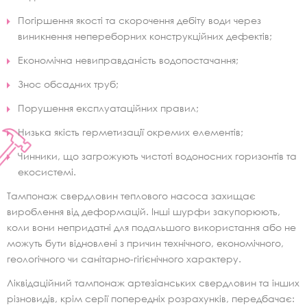
Погіршення якості та скорочення дебіту води через
виникнення непереборних конструкційних дефектів;
Економічна невиправданість водопостачання;
Знос обсадних труб;
Порушення експлуатаційних правил;
Низька якість герметизації окремих елементів;
Чинники, що загрожують чистоті водоносних горизонтів та
екосистемі.
Тампонаж свердловин теплового насоса захищає
вироблення від деформацій. Інші шурфи закупорюють,
коли вони непридатні для подальшого використання або не
можуть бути відновлені з причин технічного, економічного,
геологічного чи санітарно-гігієнічного характеру.
Ліквідаційний тампонаж артезіанських свердловин та інших
різновидів, крім серії попередніх розрахунків, передбачає: