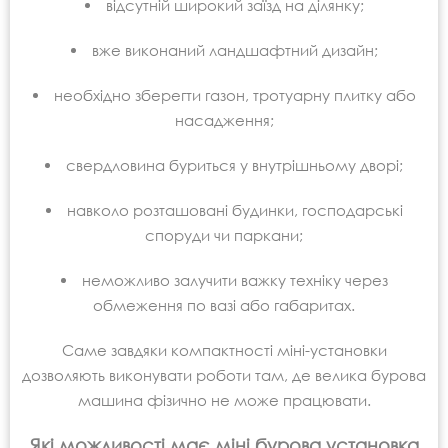
відсутній широкий заїзд на ділянку;
вже виконаний ландшафтний дизайн;
необхідно зберегти газон, тротуарну плитку або
насадження;
свердловина буриться у внутрішньому дворі;
навколо розташовані будинки, господарські
споруди чи паркани;
неможливо залучити важку техніку через
обмеження по вазі або габаритах.
Саме завдяки компактності міні-установки
дозволяють виконувати роботи там, де велика бурова
машина фізично не може працювати.
Які можливості має міні бурова установка