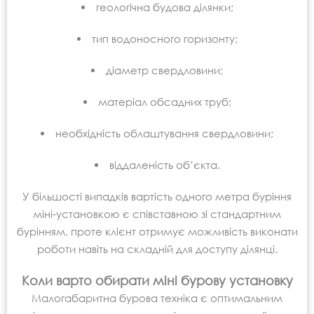
геологічна будова ділянки;
тип водоносного горизонту;
діаметр свердловини;
матеріал обсадних труб;
необхідність облаштування свердловини;
віддаленість об’єкта.
У більшості випадків вартість одного метра буріння
міні-установкою є співставною зі стандартним
бурінням, проте клієнт отримує можливість виконати
роботи навіть на складній для доступу ділянці.
Коли варто обирати міні бурову установку
Малогабаритна бурова техніка є оптимальним