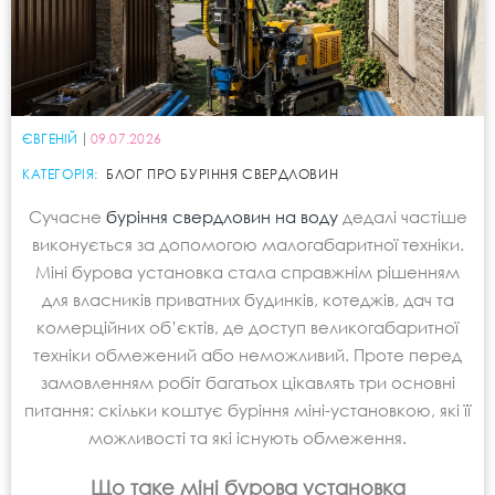
ЄВГЕНІЙ
09.07.2026
КАТЕГОРІЯ:
БЛОГ ПРО БУРІННЯ СВЕРДЛОВИН
Сучасне
буріння свердловин на воду
дедалі частіше
виконується за допомогою малогабаритної техніки.
Міні бурова установка стала справжнім рішенням
для власників приватних будинків, котеджів, дач та
комерційних об’єктів, де доступ великогабаритної
техніки обмежений або неможливий. Проте перед
замовленням робіт багатьох цікавлять три основні
питання: скільки коштує буріння міні-установкою, які її
можливості та які існують обмеження.
Що таке міні бурова установка