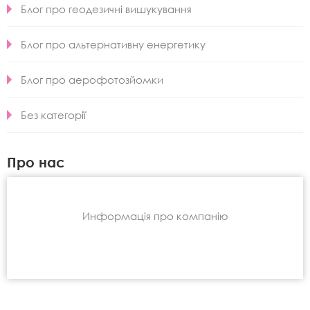
Блог про геодезичні вишукування
Блог про альтернативну енергетику
Блог про аерофотозйомки
Без категорії
Про нас
Информація про компанію