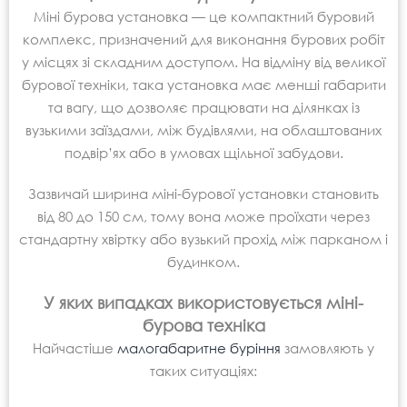
Міні бурова установка — це компактний буровий
комплекс, призначений для виконання бурових робіт
у місцях зі складним доступом. На відміну від великої
бурової техніки, така установка має менші габарити
та вагу, що дозволяє працювати на ділянках із
вузькими заїздами, між будівлями, на облаштованих
подвір’ях або в умовах щільної забудови.
Зазвичай ширина міні-бурової установки становить
від 80 до 150 см, тому вона може проїхати через
стандартну хвіртку або вузький прохід між парканом і
будинком.
У яких випадках використовується міні-
бурова техніка
Найчастіше
малогабаритне буріння
замовляють у
таких ситуаціях: