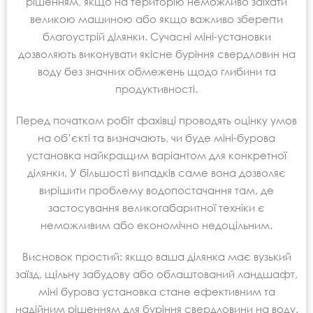
рішенням, якщо на територію неможливо заїхати
великою машиною або якщо важливо зберегти
благоустрій ділянки. Сучасні міні-установки
дозволяють виконувати якісне буріння свердловин на
воду без значних обмежень щодо глибини та
продуктивності.
Перед початком робіт фахівці проводять оцінку умов
на об’єкті та визначають, чи буде міні-бурова
установка найкращим варіантом для конкретної
ділянки. У більшості випадків саме вона дозволяє
вирішити проблему водопостачання там, де
застосування великогабаритної техніки є
неможливим або економічно недоцільним.
Висновок простий: якщо ваша ділянка має вузький
заїзд, щільну забудову або облаштований ландшафт,
міні бурова установка стане ефективним та
надійним рішенням для буріння свердловини на воду.