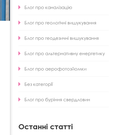
Блог про каналізацію
Блог про геологічні вишукування
Блог про геодезичні вишукування
Блог про альтернативну енергетику
Блог про аерофотозйомки
Без категорії
Блог про буріння свердловин
Останні статті