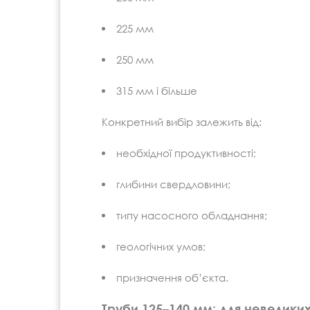
225 мм
250 мм
315 мм і більше
Конкретний вибір залежить від:
необхідної продуктивності;
глибини свердловини;
типу насосного обладнання;
геологічних умов;
призначення об’єкта.
Труби 125–140 мм: для невеликих