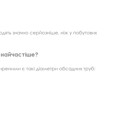
одять значно серйозніше, ніж у побутових
 найчастіше?
реними є такі діаметри обсадних труб: