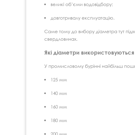
великі об’єми водовідбору;
довготривалу експлуатацію.
Саме тому до вибору діаметра тут підх
свердловинах.
Які діаметри використовуються
У промисловому бурінні найбільш поши
125 мм
140 мм
160 мм
180 мм
200 мм