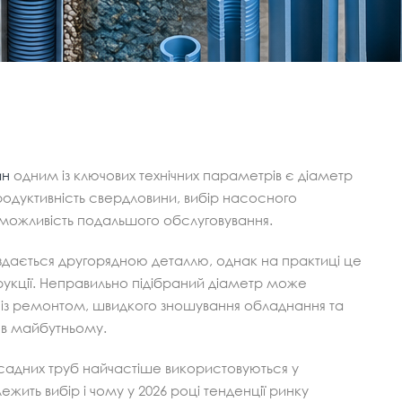
ин
одним із ключових технічних параметрів є діаметр
родуктивність свердловини, вибір насосного
 можливість подальшого обслуговування.
 здається другорядною деталлю, однак на практиці це
рукції. Неправильно підібраний діаметр може
в із ремонтом, швидкого зношування обладнання та
в майбутньому.
обсадних труб найчастіше використовуються у
жить вибір і чому у 2026 році тенденції ринку