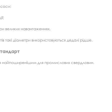
асоси;
ї;
при великих навантаженнях.
ів такі діаметри використовуються дедалі рідше.
стандарт
ся найпоширенішим для промислових свердловин.