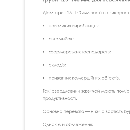
Діаметри 125–140 мм частіше використ
невеликих виробництв;
автомийок;
фермерських господарств;
складів;
приватних комерційних об’єктів.
Такі свердловини зазвичай мають помір
продуктивності.
Основна перевага — нижча вартість бур
Однак є й обмеження: