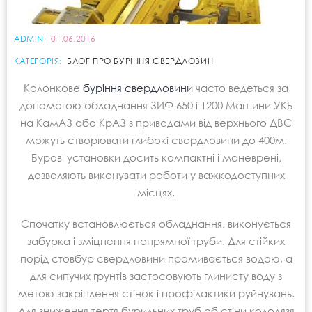
ADMIN
01.06.2016
КАТЕГОРІЯ:
БЛОГ ПРО БУРІННЯ СВЕРДЛОВИН
Колонкове
буріння свердловини
часто ведеться за
допомогою обладнання ЗИФ 650 і 1200 Машини УКБ
на КамАЗ або КрАЗ з приводами від верхнього ДВС
можуть створювати глибокі свердловини до 400м.
Бурові установки досить компактні і маневрені,
дозволяють виконувати роботи у важкодоступних
місцях.
Спочатку встановлюється обладнання, виконується
забурка і зміцнення напрямної труби. Для стійких
порід стовбур свердловини промивається водою, а
для сипучих грунтів застосовують глинисту воду з
метою закріплення стінок і профілактики руйнувань.
Для зниження тертя бурильних труб об стіни колодязя