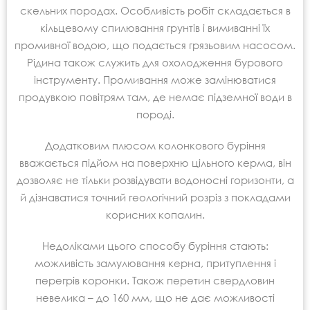
скельних породах. Особливість робіт складається в
кільцевому спилювання грунтів і вимиванні їх
промивної водою, що подається грязьовим насосом.
Рідина також служить для охолодження бурового
інструменту. Промивання може замінюватися
продувкою повітрям там, де немає підземної води в
породі.
Додатковим плюсом колонкового буріння
вважається підйом на поверхню цільного керма, він
дозволяє не тільки розвідувати водоносні горизонти, а
й дізнаватися точний геологічний розріз з покладами
корисних копалин.
Недоліками цього способу буріння стають:
можливість замулювання керна, притуплення і
перегрів коронки. Також перетин свердловин
невелика – до 160 мм, що не дає можливості