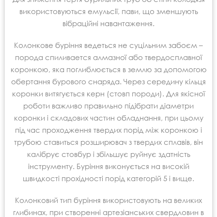
використовуються емульсії, пави, що зменшують
вібраційні навантаження.
Колонкове буріння ведеться не суцільним забоєм –
порода спиливается алмазної або твердосплавної
коронкою, яка поглиблюється в землю за допомогою
обертання бурового снаряда. Через середину кільця
коронки витягується керн (стовп породи). Для якісної
роботи важливо правильно підібрати діаметри
коронки і складових частин обладнання, при цьому
під час проходження твердих порід між коронкою і
трубою ставиться розширювач з твердих сплавів, він
калібрує стовбур і збільшує руйнує здатність
інструменту. Буріння виконується на високій
швидкості прохідності порід категорій 5 і вище.
Колонковий тип буріння використовують на великих
глибинах, при створенні артезіанських свердловин в