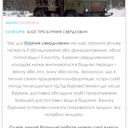
ADMIN
20.05.2016
КАТЕГОРІЯ:
БЛОГ ПРО БУРІННЯ СВЕРДЛОВИН
Час для
буріння свердловини
не має прямого впливу
на якість її облаштування або функціонування, обсяг
питної води і її чистоту. Буріння свердловинного
колодязя може виконуватися в будь-які періоди –
весну або літо, зиму або осінь. Зрозуміло, що в
теплий сезон працювати комфортніше, а при сухій
погоді полегшується під’їзд бурової техніки до місця
буріння, доставка обсадних труб і прокопування
траншей для поставки води в будинок. Взимку
бурильні установки можуть покриватися льодом, яку
потрібно зчищати.
Однак зимові бурильні роботи мають свої плюси: