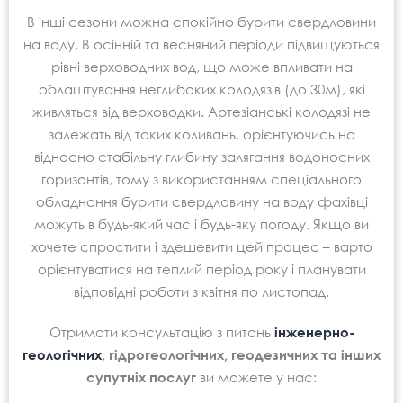
В інші сезони можна спокійно бурити свердловини
на воду. В осінній та весняний періоди підвищуються
рівні верховодних вод, що може впливати на
облаштування неглибоких колодязів (до 30м), які
живляться від верховодки. Артезіанські колодязі не
залежать від таких коливань, орієнтуючись на
відносно стабільну глибину залягання водоносних
горизонтів, тому з використанням спеціального
обладнання бурити свердловину на воду фахівці
можуть в будь-який час і будь-яку погоду. Якщо ви
хочете спростити і здешевити цей процес – варто
орієнтуватися на теплий період року і планувати
відповідні роботи з квітня по листопад.
Отримати консультацію з питань
інженерно-
геологічних
, гідрогеологічних, геодезичних та інших
супутніх послуг
ви можете у нас: