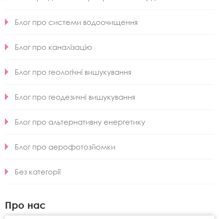
Блог про системи водоочищення
Блог про каналізацію
Блог про геологічні вишукування
Блог про геодезичні вишукування
Блог про альтернативну енергетику
Блог про аерофотозйомки
Без категорії
Про нас