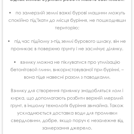
по замерзлій землі важкі бурові машини можуть
спокійно під’їхати до місця буріння, не пошкодивши
територію;
під час підйому з-під землі бурового шлаку, він не
проникає в поверхню грунту і не засмічує ділянку.
взимку можна не піклуватися про утилізацію
бетонітовой глини, використовуваної при бурінні, –
вона піде навесні разом з паводками.
Взимку для створення приямку знадобляться лом і
кирка, що допомагають розбити верхній мерзлий
грунт, в іншому технологія буріння звичайна. Також
ускладнюється доставка води для промивки
свердловини, добре, якщо поруч є незалежне від
замерзання джерело.