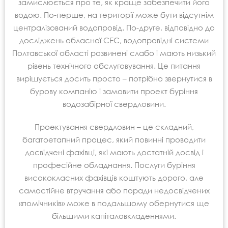
замислюється про те, як краще забезпечити його
водою. По-перше, на території може бути відсутнім
централізований водопровід. По-друге, відповідно до
досліджень обласної СЕС, водопровідні системи
Полтавської області розвинені слабо і мають низький
рівень технічного обслуговування. Це питання
вирішується досить просто – потрібно звернутися в
бурову компанію і замовити проект буріння
водозабірної свердловини.
Проектування свердловин – це складний,
багатоетапний процес, який повинні проводити
досвідчені фахівці, які мають достатній досвід і
професійне обладнання. Послуги буріння
висококласних фахівців коштують дорого, але
самостійне втручання або поради недосвідчених
«помічників» може в подальшому обернутися ще
більшими капіталовкладеннями.