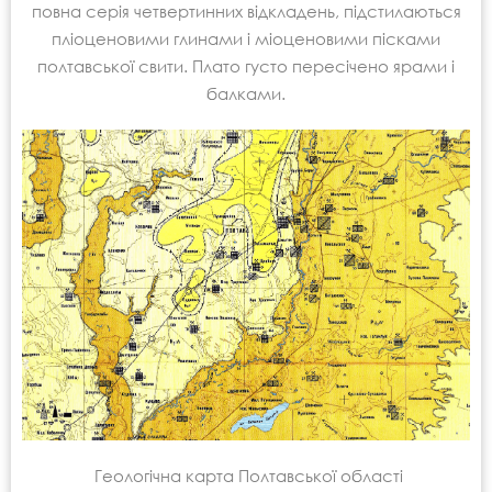
повна серія четвертинних відкладень, підстилаються
пліоценовими глинами і міоценовими пісками
полтавської свити. Плато густо пересічено ярами і
балками.
Геологічна карта Полтавської області