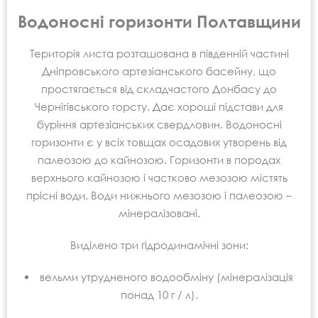
Водоносні горизонти Полтавщини
Територія листа розташована в південній частині
Дніпровського артезіанського басейну, що
простягається від складчастого Донбасу до
Чернігівського горсту. Дає хороші підстави для
буріння артезіанських свердловин. Водоносні
горизонти є у всіх товщах осадових утворень від
палеозою до кайнозою. Горизонти в породах
верхнього кайнозою і частково мезозою містять
прісні води. Води нижнього мезозою і палеозою –
мінералізовані.
Виділено три гідродинамічні зони:
вельми утрудненого водообміну (мінералізація
понад 10 г / л).