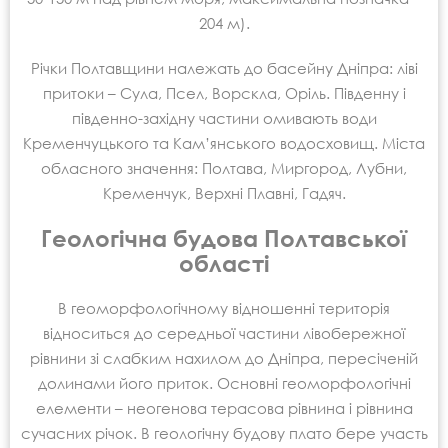
204 м).
Річки Полтавщини належать до басейну Дніпра: ліві
притоки – Сула, Псел, Ворскла, Оріль. Південну і
південно-західну частини омивають води
Кременчуцького та Кам’янського водосховищ. Міста
обласного значення: Полтава, Миргород, Лубни,
Кременчук, Верхні Плавні, Гадяч.
Геологічна будова Полтавської
області
В геоморфологічному відношенні територія
відноситься до середньої частини лівобережної
рівнини зі слабким нахилом до Дніпра, пересіченій
долинами його приток. Основні геоморфологічні
елементи – неогенова терасова рівнина і рівнина
сучасних річок. В геологічну будову плато бере участь