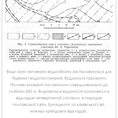
Води зони активного водообміну застосовуються для
буріння і водопостачання. Водоносні горизонти
Полтави розкриті численними свердловинами до
глибини 650 м. Виділяються водоносні комплекси в
відкладах четвертинної системи, в породах
полтавської світи, Бучацького та канівської світ,
нижньо крейдових відкладах .