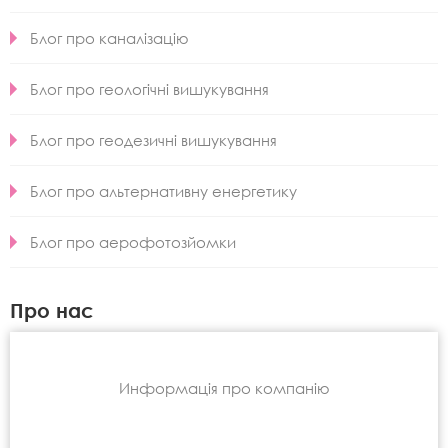
Блог про каналізацію
Блог про геологічні вишукування
Блог про геодезичні вишукування
Блог про альтернативну енергетику
Блог про аерофотозйомки
Про нас
Информація про компанію