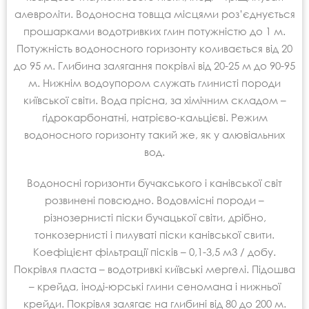
алевроліти. Водоносна товща місцями роз’єднується
прошарками водотривких глин потужністю до 1 м.
Потужність водоносного горизонту коливається від 20
до 95 м. Глибина залягання покрівлі від 20-25 м до 90-95
м. Нижнім водоупором служать глинисті породи
київської світи. Вода прісна, за хімічним складом –
гідрокарбонатні, натрієво-кальцієві. Режим
водоносного горизонту такий же, як у алювіальних
вод.
Водоносні горизонти бучакського і канівської світ
розвинені повсюдно. Водовмісні породи –
різнозернисті піски бучацької світи, дрібно,
тонкозернисті і пилуваті піски канівської свити.
Коефіцієнт фільтрації пісків – 0,1-3,5 м3 / добу.
Покрівля пласта – водотривкі київські мергелі. Підошва
– крейда, іноді-юрські глини сеномана і нижньої
крейди. Покрівля залягає на глибині від 80 до 200 м.