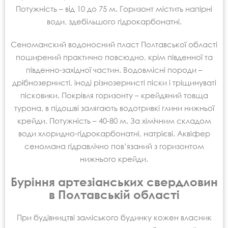
Потужність – від 10 до 75 м. Горизонт містить напірні
води, здебільшого гідрокарбонатні.
Сеноманский водоносний пласт Полтавської області
поширений практично повсюдно, крім південної та
південно-західної частин. Водовмісні породи –
дрібнозернисті, іноді різнозернисті піски і тріщинуваті
пісковики. Покрівля горизонту – крейдяний товща
турона, в підошві залягають водотривкі глини нижньої
крейди. Потужність – 40-80 м. За хімічним складом
води хлоридно-гідрокарбонатні, натрієві. Аквіфер
сеномана гідравлічно пов’язаний з горизонтом
нижнього крейди.
Буріння артезіанських свердловин
в Полтавській області
При будівництві заміського будинку кожен власник