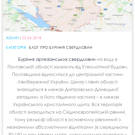
ADMIN
23.06.2018
КАТЕГОРІЯ:
БЛОГ ПРО БУРІННЯ СВЕРДЛОВИН
Буріння артезіанських свердловин
на воду в
Полтавській області залежить від її геологічної будови.
Полтавщина відноситься до центральної частини
Лівобережної України. Центр і північ області
знаходяться в межах Дніпровсько-Донецької
западини, а його південна частина – в межах
Українського кристалічного щита. Вся територія
області знаходиться на Східноєвропейській рівнині,
тому рельєф області в основному рівнинний з
незначними абсолютними відмітками (в середньому
50-150 м над рівнем моря, максимальна позначка –