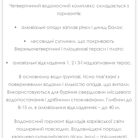
Четвертинний водоносний комплекс складається з
горизонтів:
алювіальні опади заплав річки і днищ балок;
лесовидні суглинки, що покривають
Верхньочетвертинні і пліоценові тераси і плато;
алювіальні відкладення 1, 2 і 3-ї надзаплавних терас.
В основному води грунтові, тісно пов’язані з
поверхневими водами і кількістю опадів, що випали.
Використовуються для буріння свердловин місцевого
водопостачання і дрібними споживачами. Глибини до
8-15 м, в алювіальних відкладеннях – до 40 м.
Водоносний горизонт відкладів харківської світи
поширений повсюдно. Водовміщючі породи:
кварцево-глауконітового піски, іноді – тріщинуваті