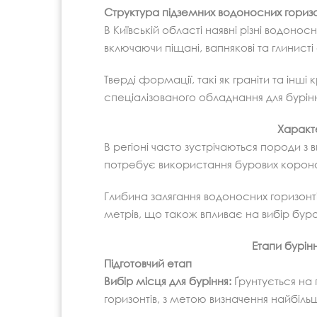
Структура підземних водоносних горизо
В Київській області наявні різні водонос
включаючи піщані, вапнякові та глинист
Тверді формації, такі як граніти та інш
спеціалізованого обладнання для бурін
Характ
В регіоні часто зустрічаються породи 
потребує використання бурових корон
Глибина залягання водоносних горизонті
метрів, що також впливає на вибір бур
Етапи бурін
Підготовчий етап
Вибір місця для буріння:
Ґрунтується на 
горизонтів, з метою визначення найбіль