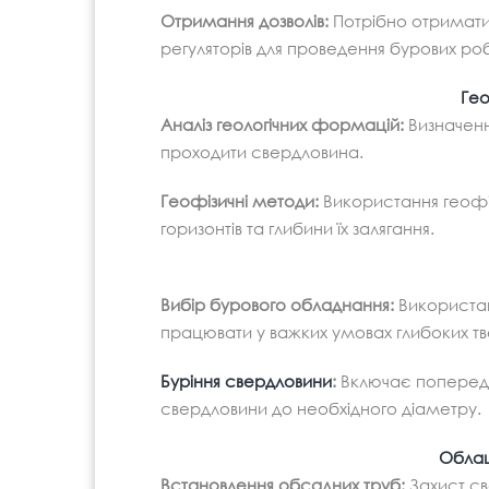
Отримання дозволів:
Потрібно отримати в
регуляторів для проведення бурових роб
Гео
Аналіз геологічних формацій:
Визначення
проходити свердловина.
Геофізичні методи:
Використання геофіз
горизонтів та глибини їх залягання.
Вибір бурового обладнання:
Використан
працювати у важких умовах глибоких т
Буріння свердловини
:
Включає попередн
свердловини до необхідного діаметру.
Облаш
Встановлення обсадних труб:
Захист св