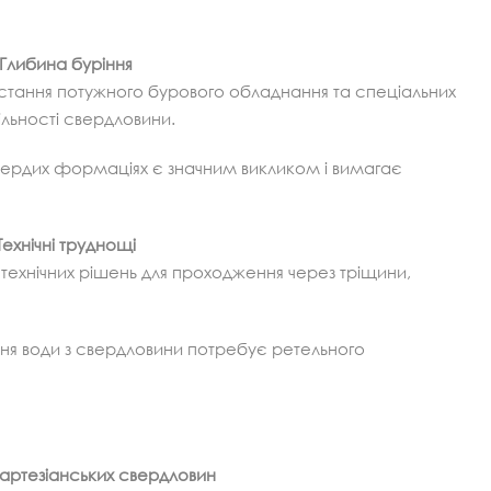
Глибина буріння
стання потужного бурового обладнання та спеціальних
ільності свердловини.
 твердих формаціях є значним викликом і вимагає
Технічні труднощі
 технічних рішень для проходження через тріщини,
я води з свердловини потребує ретельного
артезіанських свердловин