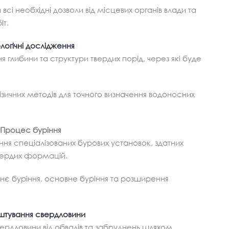
сі необхідні дозволи від місцевих органів влади та
іт.
логічні дослідження
 глибини та структури твердих порід, через які буде
ичних методів для точного визначення водоносних
Процес буріння
ня спеціалізованих бурових установок, здатних
вердих формацій.
є буріння, основне буріння та розширення
тування свердловини
ердловини від обвалів та забруднень шляхом