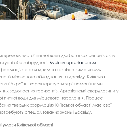
ерелом чистої питної води для багатьох регіонів світу,
ступні або забруднені.
Буріння артезіанських
 формаціях є складним та технічно вимогливим
еціалізованого обладнання та досвіду. Київська
стині України, характеризується різноманітними
них водоносних горизонтів. Артезіанські свердловини у
ї питної води для місцевого населення. Процес
боких твердих формаціях Київської області має свої
потребують спеціалізованих знань і досвіду.
ні умови Київської області