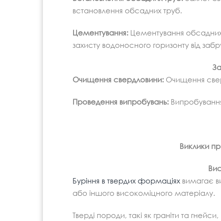
встановлення обсадних труб.
Цементування:
Цементування обсадних 
захисту водоносного горизонту від забр
За
Очищення свердловини:
Очищення свер
Проведення випробувань:
Випробування 
Виклики при
Вис
Буріння в твердих формаціях
вимагає в
або іншого високоміцного матеріалу.
Тверді породи, такі як граніти та гнейс