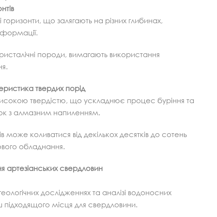
нтів
ні горизонти, що залягають на різних глибинах,
і формації.
і кристалічні породи, вимагають використання
ня.
еристика твердих порід
з високою твердістю, що ускладнює процес буріння та
ок з алмазним напиленням.
в може коливатися від декількох десятків до сотень
ового обладнання.
ня артезіанських свердловин
геологічних дослідженнях та аналізі водоносних
ш підходящого місця для свердловини.