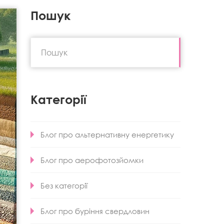
Пошук
Категорії
Блог про альтернативну енергетику
Блог про аерофотозйомки
Без категорії
Блог про буріння свердловин