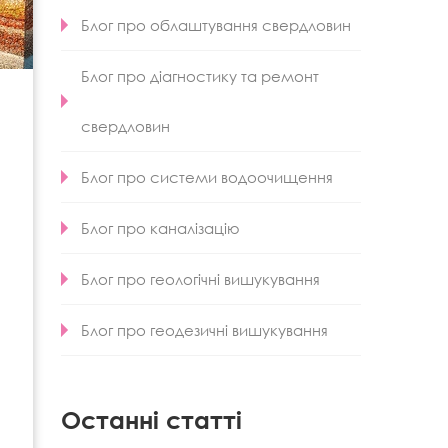
Блог про облаштування свердловин
Блог про діагностику та ремонт
свердловин
Блог про системи водоочищення
Блог про каналізацію
Блог про геологічні вишукування
Блог про геодезичні вишукування
Останні статті