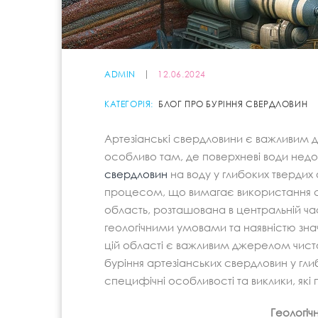
ADMIN
12.06.2024
КАТЕГОРІЯ:
БЛОГ ПРО БУРІННЯ СВЕРДЛОВИН
Артезіанські свердловини є важливим дж
особливо там, де поверхневі води недо
свердловин
на воду у глибоких твердих
процесом, що вимагає використання сп
область, розташована в центральній ча
геологічними умовами та наявністю знач
цій області є важливим джерелом чисто
буріння артезіанських свердловин у гли
специфічні особливості та виклики, які 
Геологіч