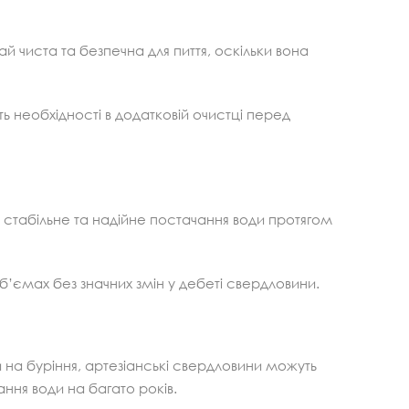
й чиста та безпечна для пиття, оскільки вона
ть необхідності в додатковій очистці перед
 стабільне та надійне постачання води протягом
б’ємах без значних змін у дебеті свердловини.
 на буріння, артезіанські свердловини можуть
ння води на багато років.