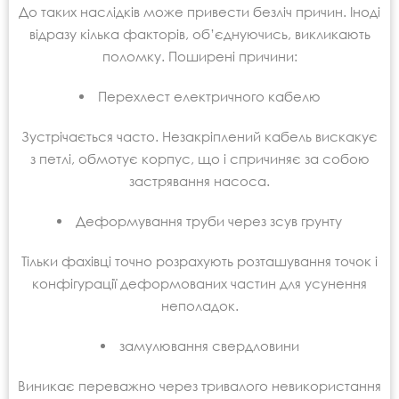
До таких наслідків може привести безліч причин. Іноді
відразу кілька факторів, об’єднуючись, викликають
поломку. Поширені причини:
Перехлест електричного кабелю
Зустрічається часто. Незакріплений кабель вискакує
з петлі, обмотує корпус, що і спричиняє за собою
застрявання насоса.
Деформування труби через зсув грунту
Тільки фахівці точно розрахують розташування точок і
конфігурації деформованих частин для усунення
неполадок.
замулювання свердловини
Виникає переважно через тривалого невикористання