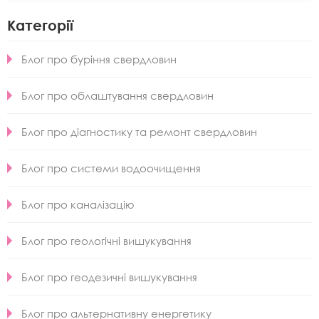
Категорії
Блог про буріння свердловин
Блог про облаштування свердловин
Блог про діагностику та ремонт свердловин
Блог про системи водоочищення
Блог про каналізацію
Блог про геологічні вишукування
Блог про геодезичні вишукування
Блог про альтернативну енергетику