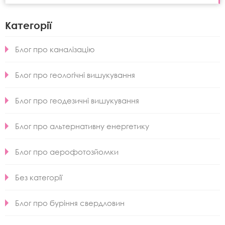
Категорії
Блог про каналізацію
Блог про геологічні вишукування
Блог про геодезичні вишукування
Блог про альтернативну енергетику
Блог про аерофотозйомки
Без категорії
Блог про буріння свердловин