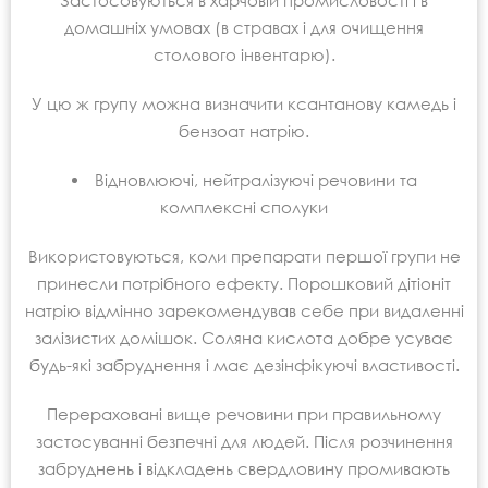
Застосовуються в харчовій промисловості і в
домашніх умовах (в стравах і для очищення
столового інвентарю).
У цю ж групу можна визначити ксантанову камедь і
бензоат натрію.
Відновлюючі, нейтралізуючі речовини та
комплексні сполуки
Використовуються, коли препарати першої групи не
принесли потрібного ефекту. Порошковий дітіоніт
натрію відмінно зарекомендував себе при видаленні
залізистих домішок. Соляна кислота добре усуває
будь-які забруднення і має дезінфікуючі властивості.
Перераховані вище речовини при правильному
застосуванні безпечні для людей. Після розчинення
забруднень і відкладень свердловину промивають