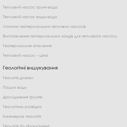
Тепловий насос грунт-вода
Тепловий насос вода-вода
Монтаж геотермальних теплових насосів
Виготовлення геотермальних зондів для теплового насосу
Геотермальне опалення
Тепловий насос – ціна
Геологічні вишукування
Геологія ділянки
Пошук води
Дослідження ґрунтів
Геологічна розвідка
Інженерна геологія
Геологія під фундамент