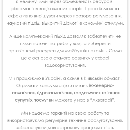
є неминучими через обмеженість ресурсів і
різноманіття зацікавлених сторін. Проте їх можна
ефективно вирішувати через прозоре регулювання,
науковий підхід, відкритий діалог і економічні стимули.
Лише комплексний підхід дозволяє забезпечити не
тільки поточні потреби у воді, а й зберегти
артезіанські ресурси для майбутніх поколінь. Саме
це є основою сталого розвитку у сфері
водокористування.
Ми працюємо в Україні, а саме в Київській області.
Отримати консультацію з питань
інженерно-
геологічних, гідрогеологічних, геодезичних та
інших
супутніх послуг
ви можете у нас в
“Акваторії”
.
Ми надаємо гарантії на свою роботу та
використовуємо регулярне технічне обслуговування,
забезпечуючи довгострокову працездатність