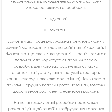
незалежності від походження корисних копалин
двома основними способами:
відкритий
закритий.
Замовити цю процедуру можна в режимі онлайн у
зручний для замовників час на сайті нашої компанії. І
відзначимо, що вже кілька десятиліть поспіль великою
популярністю користується перший спосіб
розробки, для якого застосовується сучасна
спецтехніка і устаткування (потужні скрепери,
канатні споруди, екскаватори та інше). Так як часто
поклади нерудних копалин розташовані під товстим
шаром землі або глини, їх називають розкрив.
На початковому етапі розробки проводяться
розкривні дії, щоб запобігти забруднення корисних