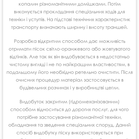
копалин різноманітними домішками. Потім
виконується прокладання спеціальних ходів для
техніки і уступів. На підставі технічних характеристик
транспорту визначають ширину і висоту траншей.
Розробка відкритим способом дає можливість
отримати пісок світло-оранжевого або жовтуватого
відтінків. Але так як він видобувається в недостатньо
чистому вигляді і не по найкращим властивостям, в
подальшому його необхідно ретельно очистити. Після
очисних процедур матеріал застосовується в
будівельних розчинах і у виробництві цегли.
Видобуток закритим (гідромеханізованим)
способом відноситься до дорогих послуг, для чого
потрібне застосування різноманітної техніки,
обладнання та зведення спеціальних споруд. Даний
спосіб видобутку піску використовується при