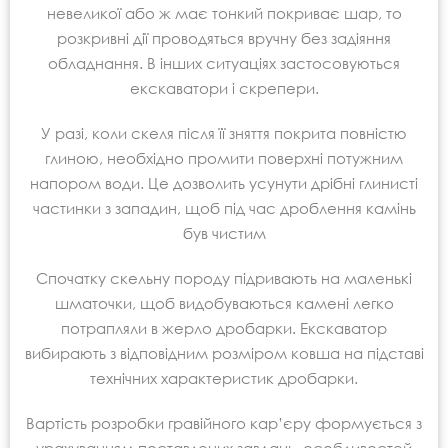
невеликої або ж має тонкий покриває шар, то
розкривні дії проводяться вручну без задіяння
обладнання. В інших ситуаціях застосовуються
екскаватори і скрепери.
У разі, коли скеля після її зняття покрита повністю
глиною, необхідно промити поверхні потужним
напором води. Це дозволить усунути дрібні глинисті
частинки з западин, щоб під час дроблення камінь
був чистим
Спочатку скельну породу підривають на маленькі
шматочки, щоб видобуваються камені легко
потрапляли в жерло дробарки. Екскаватор
вибирають з відповідним розміром ковша на підставі
технічних характеристик дробарки.
Вартість розробки гравійного кар’єру формується з