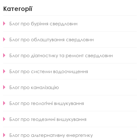
Категорії
Блог про буріння свердловин
Блог про облаштування свердловин
Блог про діагностику та ремонт свердловин
Блог про системи водоочищення
Блог про каналізацію
Блог про геологічні вишукування
Блог про геодезичні вишукування
Блог про альтернативну енергетику