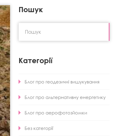
Пошук
Категорії
Блог про геодезичні вишукування
Блог про альтернативну енергетику
Блог про аерофотозйомки
Без категорії