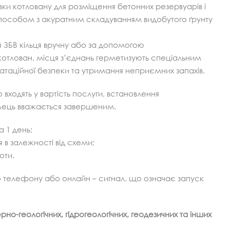
вки котловану для розміщення бетонних резервуарів і
пособом з акуратним складуванням видобутого ґрунту
 ЗБВ кільця вручну або за допомогою
котлован, місця з’єднань герметизують спеціальним
атаційної безпеки та утримання неприємних запахів.
входять у вартість послуги, встановлення
кілець вважається завершеним.
 1 день;
 в залежності від схеми;
оти.
по телефону або онлайн – сигнал, що означає запуск
рно-геологічних, гідрогеологічних, геодезичних та інших