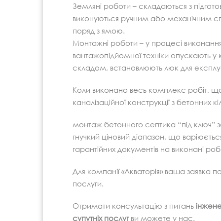
Земляні роботи – складаються з підгото
виконуються ручним або механічним с
поряд з ямою.
Монтажні роботи – у процесі виконання
вантажопідйомної техніки опускають у 
складом, встановлюють люк для експлу
Коли виконано весь комплекс робіт, що 
каналізаційної конструкції з бетонних 
монтаж бетонного септика “під ключ” за
гнучкий ціновий діапазон, що варіюється
гарантійних документів на виконані роб
Для компанії «Акваторія» ваша заявка 
послуги.
Отримати консультацію з питань
інжене
супутніх послуг
ви можете у нас.