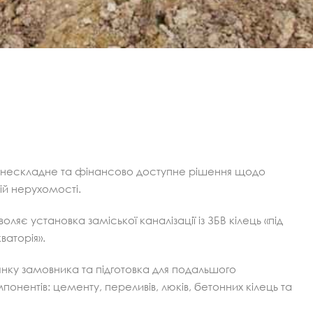
е, нескладне та фінансово доступне рішення щодо
кій нерухомості.
яє установка заміської каналізації із ЗБВ кілець «під
ваторія».
нку замовника та підготовка для подальшого
понентів: цементу, переливів, люків, бетонних кілець та