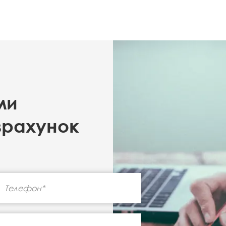
ми
зрахунок