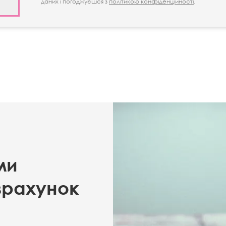
даних і погоджуєшся з
політикою конфіденційності
.
ми
зрахунок