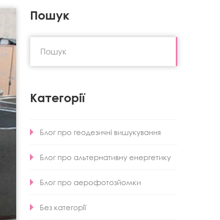
Пошук
Категорії
Блог про геодезичні вишукування
Блог про альтернативну енергетику
Блог про аерофотозйомки
Без категорії