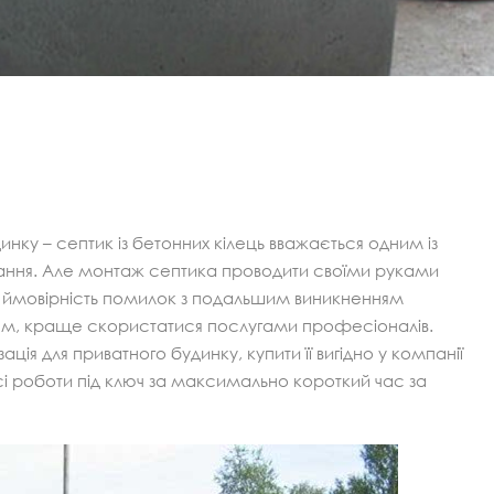
инку – септик із бетонних кілець вважається одним із
ання. Але монтаж септика проводити своїми руками
 ймовірність помилок з подальшим виникненням
м, краще скористатися послугами професіоналів.
ція для приватного будинку, купити її вигідно у компанії
сі роботи під ключ за максимально короткий час за