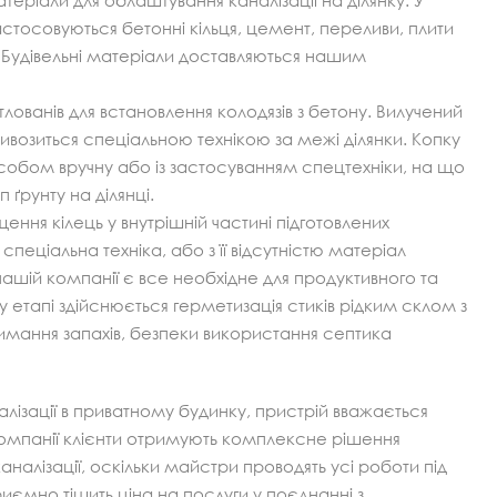
теріали для облаштування каналізації на ділянку. У
стосовуються бетонні кільця, цемент, переливи, плити
. Будівельні матеріали доставляються нашим
лованів для встановлення колодязів з бетону. Вилучений
 вивозиться спеціальною технікою за межі ділянки. Копку
собом вручну або із застосуванням спецтехніки, на що
 ґрунту на ділянці.
ння кілець у внутрішній частині підготовлених
спеціальна техніка, або з її відсутністю матеріал
ашій компанії є все необхідне для продуктивного та
 етапі здійснюється герметизація стиків рідким склом з
имання запахів, безпеки використання септика
лізації в приватному будинку, пристрій вважається
омпанії клієнти отримують комплексне рішення
алізації, оскільки майстри проводять усі роботи під
иємно тішить ціна на послуги у поєднанні з