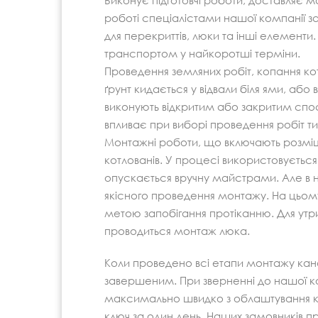
Виконує підготовчі роботи, доставляє ма
роботі спеціалістами нашої компанії за
для перекриттів, люки та інші елементи
транспортом у найкоротші терміни.
Проведення земляних робіт, копання кот
ґрунт кидається у відвали біля ями, або
виконують відкритим або закритим спо
впливає при виборі проведення робіт тип
Монтажні роботи, що включають розміще
котлованів. У процесі використовується 
опускається вручну майстрами. Але в н
якісного проведення монтажу. На цьому
метою запобігання протіканню. Для утр
проводиться монтаж люка.
Коли проведено всі етапи монтажу кана
завершеним. При зверненні до нашої к
максимально швидко з облаштування кан
ключ за один день. Наших замовників пр