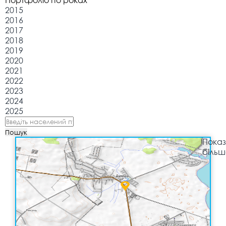
Портфоліо по роках
2015
2016
2017
2018
2019
2020
2021
2022
2023
2024
2025
Пошук
Показ
більш