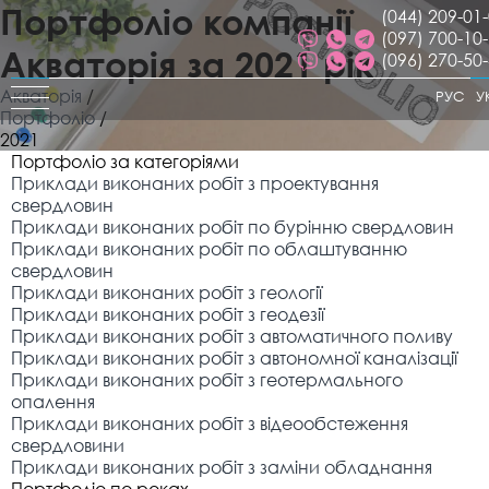
Портфоліо компанії
(044) 209-01
(097) 700-10
Акваторія за 2021 рік
(096) 270-50
Акваторія
/
РУС
У
Портфоліо
/
2021
Портфоліо за категоріями
Приклади виконаних робіт з проектування
свердловин
Приклади виконаних робіт по бурінню свердловин
Приклади виконаних робіт по облаштуванню
свердловин
Приклади виконаних робіт з геології
Приклади виконаних робіт з геодезії
Приклади виконаних робіт з автоматичного поливу
Приклади виконаних робіт з автономної каналізації
Приклади виконаних робіт з геотермального
опалення
Приклади виконаних робіт з відеообстеження
свердловини
Приклади виконаних робіт з заміни обладнання