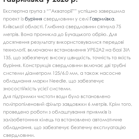
Експертна група з “”Акваторії”” успішно завершила
проект із
буріння
свердловини у селі
Гаврилівка
,
Київської області. Глибина свердловини сягнула 75
метрів. Вона проникла до Бучацького обрію. Для
досягнення результату використовувалися передові
технології, включаючи встановлення УРБ2А2 на базі ЗІЛ
135, що забезпечує високу швидкість, точність та якість
буріння. Конструкція свердловини включає дві трубні
системи діаметром 125/6.0 мм, а також насосне
обладнання марки Needle, що забезпечує
зносостійкість усієї системи.
Для підтримки чистоти води було встановлено
поліпропіленовий фільтр завдовжки 6 метрів. Крім того,
проведено роботи з облаштування приямків із
залізобетонних кілець та встановлено автоматичне
обладнання, що забезпечує безпечну експлуатацію
свердловини.