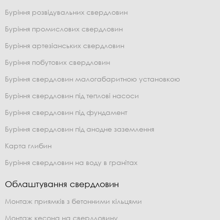
Буріння розвідувальних свердловин
Буріння промислових свердловин
Буріння артезіанських свердловин
Буріння побутових свердловин
Буріння свердловин малогабаритною установкою
Буріння свердловин під теплові насоси
Буріння свердловин під фундамент
Буріння свердловин під анодне заземлення
Карта глибин
Буріння свердловин на воду в гранітах
Облаштування свердловин
Монтаж приямків з бетонними кільцями
Монтаж кесона на свердловину