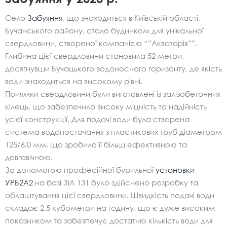
Село
Забуяння
, що знаходиться в Київській області,
Бучанського району, стало будинком для унікальної
свердловини, створеної компанією “”Акваторія””.
Глибина цієї свердловини становила 52 метри,
досягнувши Бучацького водоносного горизонту, де якість
води знаходиться на високому рівні.
Приямки свердловини були виготовлені із залізобетонних
кілець, що забезпечило високу міцність та надійність
усієї конструкції. Для подачі води була створена
система водопостачання з пластикових труб діаметром
125/6.0 мм, що зробило її більш ефективною та
довговічною.
За допомогою професійної бурильної
установки
УРБ2А2
на базі ЗІЛ 131 було здійснено розробку та
облаштування цієї свердловини. Швидкість подачі води
складає 2,5 кубометри на годину, що є дуже високим
показником та забезпечує достатню кількість води для