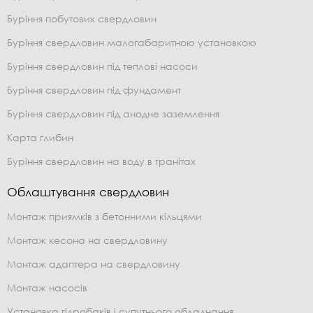
Буріння побутових свердловин
Буріння свердловин малогабаритною установкою
Буріння свердловин під теплові насоси
Буріння свердловин під фундамент
Буріння свердловин під анодне заземлення
Карта глибин
Буріння свердловин на воду в гранітах
Облаштування свердловин
Монтаж приямків з бетонними кільцями
Монтаж кесона на свердловину
Монтаж адаптера на свердловину
Монтаж насосів
Установка гідробаків і супутнього обладнання