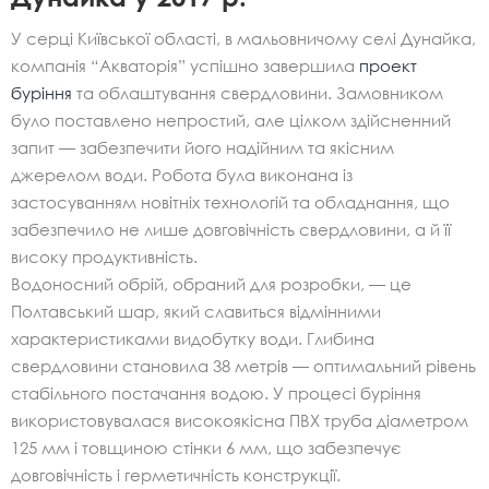
У серці Київської області, в мальовничому селі Дунайка,
компанія “Акваторія” успішно завершила
проект
буріння
та облаштування свердловини. Замовником
було поставлено непростий, але цілком здійсненний
запит — забезпечити його надійним та якісним
джерелом води. Робота була виконана із
застосуванням новітніх технологій та обладнання, що
забезпечило не лише довговічність свердловини, а й її
високу продуктивність.
Водоносний обрій, обраний для розробки, — це
Полтавський шар, який славиться відмінними
характеристиками видобутку води. Глибина
свердловини становила 38 метрів — оптимальний рівень
стабільного постачання водою. У процесі буріння
використовувалася високоякісна ПВХ труба діаметром
125 мм і товщиною стінки 6 мм, що забезпечує
довговічність і герметичність конструкції.