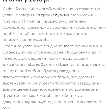
У місті Яготин Київської області компанія «Акваторія»
успішно завершила проект
буріння
свердловини
глибиною 114 метрів. Процес було ретельно
сплановано та виконано з урахуванням усіх геологічних
особливостей регіону, що дозволило досягти
оптимальних результатів.
Особлива увага була приділена якості обладнання. В
установці використано насосне обладнання марки
Needle, а для створення приямків застосовані
залізобетонні кільця. З метою підвищення ефективності
та надійності роботи, було впроваджено
автоматизовану систему контролю, яка дозволяє
відстежувати та регулювати параметри свердловини.
Для очищення води встановлений поліпропіленовий
фільтр довжиною 6 метрів, що забезпечує
довгострокову експлуатацію системи та високу якість
води.