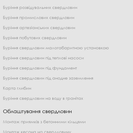
Буріння розвідувальних свердловин
Буріння промислових свердловин
Буріння артезіанських свердловин
Буріння побутових свердловин
Буріння свердловин малогабаритною установкою
Буріння свердловин під теплові насоси
Буріння свердловин під фундамент
Буріння свердловин під анодне заземлення
Карта глибин
Буріння свердловин на воду в гранітах
Облаштування свердловин
Монтаж приямків з бетонними кільцями
Монтаж кесона на свердловину