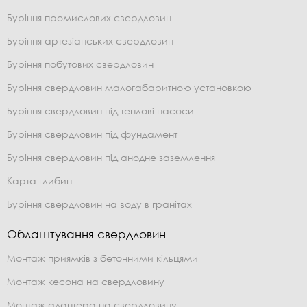
Буріння промислових свердловин
Буріння артезіанських свердловин
Буріння побутових свердловин
Буріння свердловин малогабаритною установкою
Буріння свердловин під теплові насоси
Буріння свердловин під фундамент
Буріння свердловин під анодне заземлення
Карта глибин
Буріння свердловин на воду в гранітах
Облаштування свердловин
Монтаж приямків з бетонними кільцями
Монтаж кесона на свердловину
Монтаж адаптера на свердловину