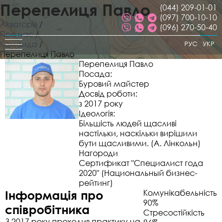
Перепелиця Павло
(044) 209-01-01
(097) 700-10-10
Акваторія
/
(096) 270-50-40
Про нас
/
Команда
/
РУС
УКР
Перепелиця Павло
Перепелиця Павло
Посада:
Буровий майстер
Досвід роботи:
з 2017 року
Ідеологія:
Більшість людей щасливі
настільки, наскільки вирішили
бути щасливими. (А. Лінкольн)
Нагороди
Сертификат "Специалист года
2020" (Национальный бизнес-
рейтинг)
Інформація про
Комунікабельність
90%
співробітника
Стресостійкість
З 2017 року проходив практику на