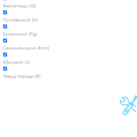
Верхні води (Q)
Полтавський (N)
Бучакський (Pg)
Сеноманський (Kcm)
Юрський (J)
Тверді породи (R)