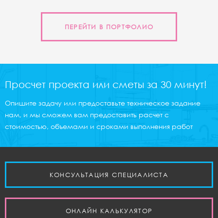
ПЕРЕЙТИ В ПОРТФОЛИО
Просчет проекта или сметы за 30 минут!
Опишите задачу или предоставьте техническое задание
нам, и мы сможем вам предоставить расчет с
стоимостью, объемами и сроками выполнения работ
КОНСУЛЬТАЦИЯ СПЕЦИАЛИСТА
ОНЛАЙН КАЛЬКУЛЯТОР