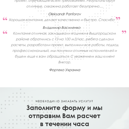
проект, отвечающий всем требованиям. Результаты были
отличные, скважина работает безупречно....
Oleksandr Panforov
Хорошая компания, делают качественно и быстро. Спасибо
Владимир Василенко
Компания отличная, закладывали ягодники в Вышгородском
районе обратились с ТЗ на 100 м3/час, ребята сделали
расчеты, разработали проект, выполнили все работы, подход
профессиональный, мы получили отличных исполнителей и
будем еще к вам обращаться. С уважением ваш клиент
Виктор.
Фортеко Украина
НЕОБХОДИМО ЗАКАЗАТЬ УСЛУГУ?
Заполните форму и мы
отправим Вам расчет
в течении часа