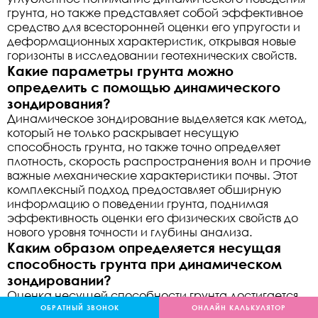
грунта, но также представляет собой эффективное
средство для всесторонней оценки его упругости и
деформационных характеристик, открывая новые
горизонты в исследовании геотехнических свойств.
Какие параметры грунта можно
определить с помощью динамического
зондирования?
Динамическое зондирование выделяется как метод,
который не только раскрывает несущую
способность грунта, но также точно определяет
плотность, скорость распространения волн и прочие
важные механические характеристики почвы. Этот
комплексный подход предоставляет обширную
информацию о поведении грунта, поднимая
эффективность оценки его физических свойств до
нового уровня точности и глубины анализа.
Каким образом определяется несущая
способность грунта при динамическом
зондировании?
Оценка несущей способности грунта достигается
через анализ реакции почвы на удары или
ОБРАТНЫЙ ЗВОНОК
ОНЛАЙН КАЛЬКУЛЯТОР