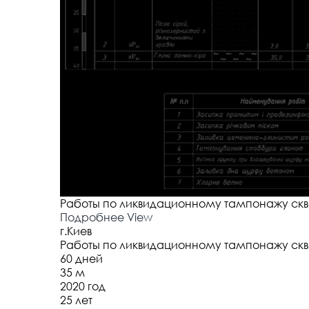
Работы по ликвидационному тампонажу скважи
Подробнее
View
г.Киев
Работы по ликвидационному тампонажу скважи
60 дней
35 м
2020 год
25 лет