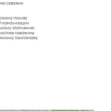
ию скважин
скому поливу
й канализации
ьному отоплению
ностике скважины
ионному тампонажу