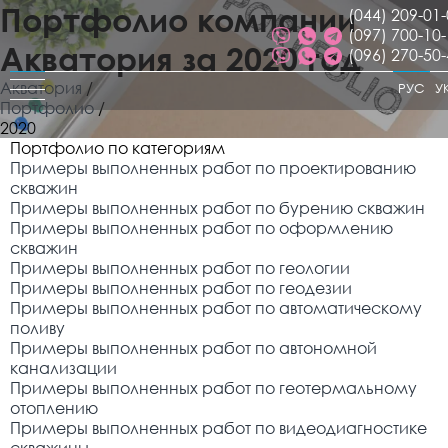
Портфолио компании
(044) 209-01
(097) 700-10
Акватория за 2020 год
(096) 270-50
Акватория
/
РУС
У
Портфолио
/
2020
Портфолио по категориям
Примеры выполненных работ по проектированию
скважин
Примеры выполненных работ по бурению скважин
Примеры выполненных работ по оформлению
скважин
Примеры выполненных работ по геологии
Примеры выполненных работ по геодезии
Примеры выполненных работ по автоматическому
поливу
Примеры выполненных работ по автономной
канализации
Примеры выполненных работ по геотермальному
отоплению
Примеры выполненных работ по видеодиагностике