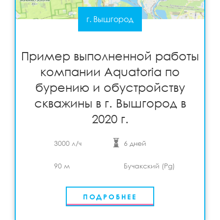
г. Вышгород
Пример выполненной работы компании
Aquatoria по бурению и обустройству
скважины в г. Вышгород в 2020 г.
Подробнее
Пример выполненной работы
View
компании Aquatoria по
бурению и обустройству
скважины в г. Вышгород в
2020 г.
3000 л/ч
6 дней
90 м
Бучакский (Pg)
ПОДРОБНЕЕ