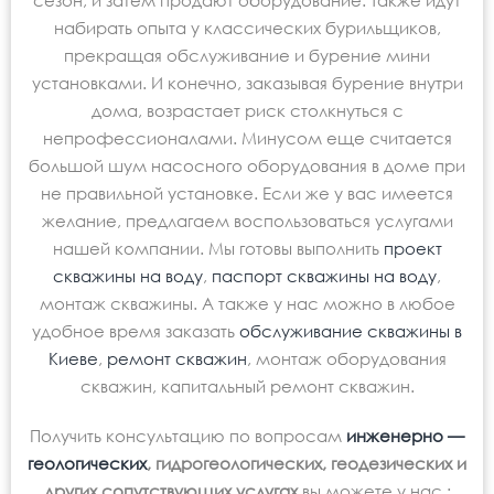
сезон, и затем продают оборудование. Также идут
набирать опыта у классических бурильщиков,
прекращая обслуживание и бурение мини
установками. И конечно, заказывая бурение внутри
дома, возрастает риск столкнуться с
непрофессионалами. Минусом еще считается
большой шум насосного оборудования в доме при
не правильной установке. Если же у вас имеется
желание, предлагаем воспользоваться услугами
нашей компании. Мы готовы выполнить
проект
скважины на воду
,
паспорт скважины на воду
,
монтаж скважины. А также у нас можно в любое
удобное время заказать
обслуживание скважины в
Киеве
,
ремонт скважин
, монтаж оборудования
скважин, капитальный ремонт скважин.
Получить консультацию по вопросам
инженерно —
геологических
, гидрогеологических, геодезических и
других сопутствующих услугах
вы можете у нас :