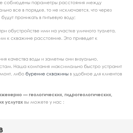
не соблюдены параметры расстояния между
льно все в порядке, то не исключается, что через
удут проникать в питьевую воду;
при обустройстве ими на участке уличного туалета,
им к скважине расстояние. Это приведет к
ия качества воды и заметны они визуально,
стам. Наша компания максимально быстро устранит
монт, либо
бурение скважины
в удобное для клиентов
нженерно — геологических, гидрогеологических,
их услугах
вы можете у нас :
в