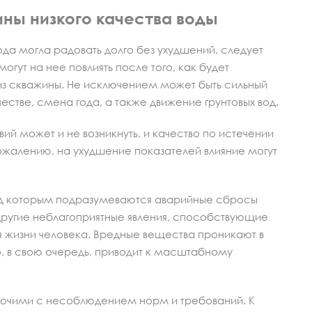
ны низкого качества воды
ода могла радовать долго без ухудшений, следует
огут на нее повлиять после того, как будет
з скважины. Не исключением может быть сильный
естве, смена года, а также движение грунтовых вод.
вий может и не возникнуть, и качество по истечении
ожалению, на ухудшение показателей влияние могут
од которым подразумеваются аварийные сбросы
другие неблагоприятные явления, способствующие
я жизни человека. Вредные вещества проникают в
то, в свою очередь, приводит к масштабному
очими с несоблюдением норм и требований. К