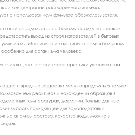
ысокой концентрации растворенного железа.
едует с использованием фильтра-обезжелезывателя.
кости определяется по белому осадку на стенках
редотвратить выход из строя нагревателей в бытовых
умягчителя. Магниевые и кальциевые соли в большом
и особенно для организма человека.
 считают, что все эти характеристики указывают на
зняющие и вредные вещества могут определяться только
пользованием реактивов и нахождении образцов в
пределенных температурах, давлении. Точные данные
олит выбрать подходящее для водоподготовки
очные анализы состава, качества воды, можно в
сходов.