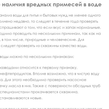
 наличия вредных примесей в воде
ализ воды для питья и бытовых нужд не менее одного
олнено недавно, то следует в течение года проверять
 спрашивают о том, что если вкус и запах нормальные,
ходимо проводить по нескольким причинам, так как на
 в том числе, природные и человеческие. Для
следует проверять из скважины качество воды.
о воды можно по нескольким признакам:
азводами относится к первому признаку,
нефтепродуктов. Вполне возможно, что в чистую воду
а. Для этого необходимо проверить насосное
ечку масла в них. Также с поверхности обсадных труб
 специалистами прокачивается скважина,
станавливаются новые.
ка после того, как вода постояла несколько часов на