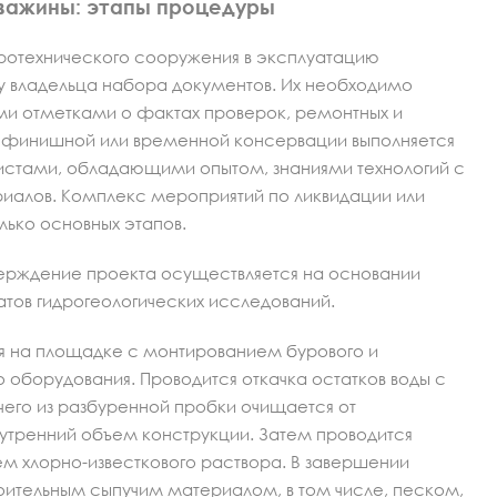
важины: этапы процедуры
ротехнического сооружения в эксплуатацию
у владельца набора документов. Их необходимо
ыми отметками о фактах проверок, ремонтных и
 финишной или временной консервации выполняется
стами, обладающими опытом, знаниями технологий с
иалов. Комплекс мероприятий по ликвидации или
лько основных этапов.
верждение проекта осуществляется на основании
атов гидрогеологических исследований.
ся на площадке с монтированием бурового и
 оборудования. Проводится откачка остатков воды с
чего из разбуренной пробки очищается от
нутренний объем конструкции. Затем проводится
 хлорно-известкового раствора. В завершении
оительным сыпучим материалом, в том числе, песком,