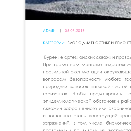
ADMIN
06.07.2019
КАТЕГОРИИ:
БЛОГ О ДИАГНОСТИКЕ И РЕМОНТ
Бурение артезианских скважин провод
При грамотном монтаже гидротехнич
правильной эксплуатации окружающе
вопросам безопасности любого гос
природных запасов питьевой чистой
горизонтах. Чтобы предотвратить з
эпидемиологической обстановки рай
скважин заброшенного или аварийного
изношенные стены конструкций прон
загрязнений, в том числе, биологич
проводимый по выводу из эксплуат