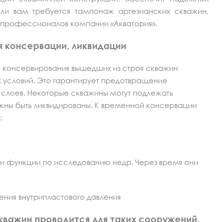
сли вам требуется тампонаж артезианских скважин,
 профессионалов компании «Акватория».
я консервации, ликвидации
 консервирования вышедших из строя скважин
ых условий. Это гарантирует предотвращение
слоев. Некоторые скважины могут подлежать
жны быть ликвидированы. К временной консервации
:
ои функции по исследованию недр. Через время они
ия внутрипластового давления
важин проводится для таких сооружений,