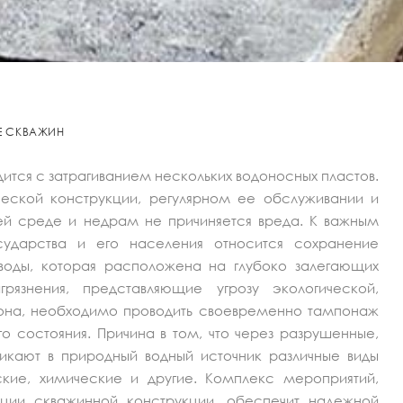
Е СКВАЖИН
ится с затрагиванием нескольких водоносных пластов.
еской конструкции, регулярном ее обслуживании и
й среде и недрам не причиняется вреда. К важным
ударства и его населения относится сохранение
 воды, которая расположена на глубоко залегающих
агрязнения, представляющие угрозу экологической,
она, необходимо проводить своевременно тампонаж
 состояния. Причина в том, что через разрушенные,
икают в природный водный источник различные виды
еские, химические и другие. Комплекс мероприятий,
ации скважинной конструкции, обеспечит надежной