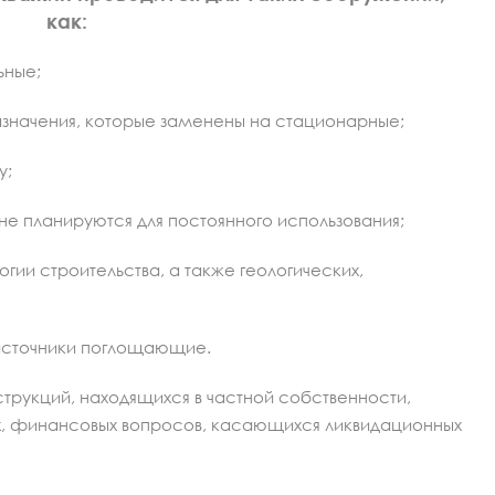
как:
ьные;
начения, которые заменены на стационарные;
у;
не планируются для постоянного использования;
ии строительства, а также геологических,
источники поглощающие.
струкций, находящихся в частной собственности,
х, финансовых вопросов, касающихся ликвидационных