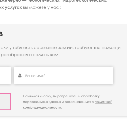
нженерно — геологических, гидрогеологических,
их услугах
вы можете у нас :
в
если у тебя есть серьезные задачи, требующие помощи
разобраться и помочь вам.
Нажимая кнопку, ты разрешаешь обработку
персональных данных и соглашаешься с
политикой
конфиденциальности
.