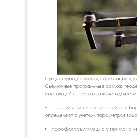
Существующие методы фиксации дна в
Съемочные программы в рамках геодез
состоящей из нескольких методов ко
Профильный точечный промер с борт
определяют с учетом параметров водо
Аэрофотосъемка дна с применени