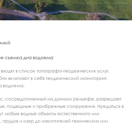
КАНИЙ
ое съемка дна водоема
ходят в список топографо-геодезических услуг,
ни включают в себя геодезический мониторинг,
а водоема.
с, сосредоточенный на донном рельефе, разрешает
ные, подводные и прибрежные сооружения. Нуждаться в
ут любые водные объекты естественного или
 прудов и озер до накопителей технических или