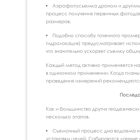
Аэрофотосъемка дроном и другим
процесс получения первичных фотода
размеров.
Подобно способу точечного промер
гидролокация) предусматривает испол
что значительно ускоряет съемку обш
Каждый метод активно применяется на 
в одиночном применении. Когда планы
проведения измерений рекомендуютс
Последо
Как и большинство других геодезическ
несколько этапов.
Съемочный процесс дна водоема нач
установки целей. Собираются данные 