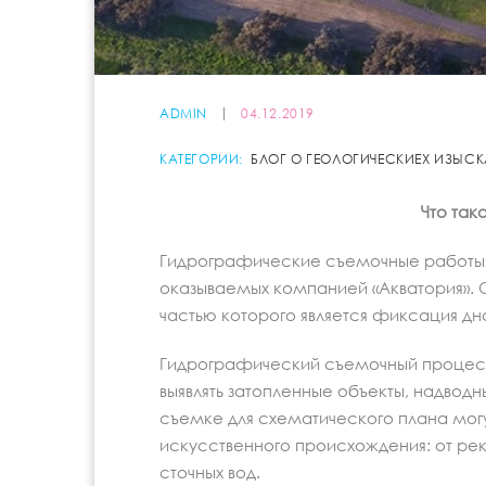
ADMIN
04.12.2019
КАТЕГОРИИ:
БЛОГ О ГЕОЛОГИЧЕСКИЕХ ИЗЫС
Что так
Гидрографические съемочные работы в
оказываемых компанией «Акватория». О
частью которого является фиксация дн
Гидрографический съемочный процес
выявлять затопленные объекты, надвод
съемке для схематического плана мог
искусственного происхождения: от рек,
сточных вод.