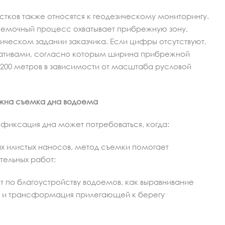
стков также относятся к геодезическому мониторингу.
ъемочный процесс охватывает прибрежную зону,
ическом задании заказчика. Если цифры отсутствуют,
ативами, согласно которым ширина прибрежной
 200 метров в зависимости от масштаба русловой
жна съемка дна водоема
 фиксация дна может потребоваться, когда:
х илистых наносов, метод съемки помогает
тельных работ;
т по благоустройству водоемов, как выравнивание
ия и трансформация прилегающей к берегу