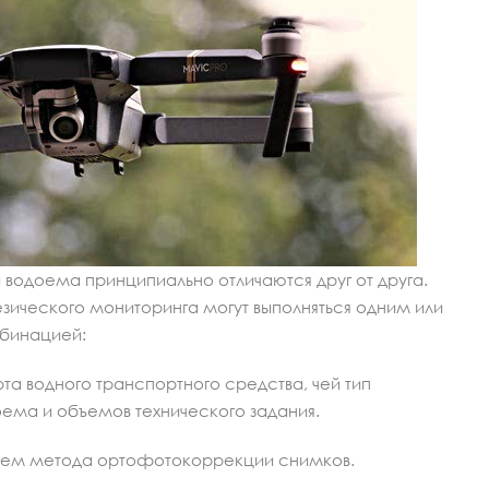
одоема принципиально отличаются друг от друга.
ического мониторинга могут выполняться одним или
мбинацией:
а водного транспортного средства, чей тип
ема и объемов технического задания.
ем метода ортофотокоррекции снимков.