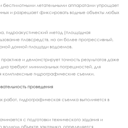
и беспилотными летательными аппаратами упрощает
нных и разрешает фиксировать водные объекты любых
а, гидроакустический метод (площадная
ьзование плавсредств, но он более прогрессивный,
ирной донной площади водоемов.
практике и демонстрирует точность результатов даже
 дна требуют минимальных погрешностей, для
я комплексные гидрографические съемки.
вательность проведения
их работ, гидрографическая съемка выполняется в
инается с подготовки технического задания и
о водном объекте заказчика, определяется