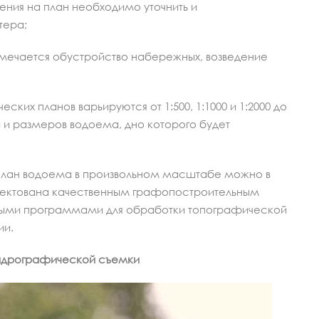
ения на план необходимо уточнить и
тера;
амечается обустройство набережных, возведение
их планов варьируются от 1:500, 1:1000 и 1:2000 до
ей и размеров водоема, дно которого будет
 план водоема в произвольном масштабе можно в
плектована качественным графопостроительным
ыми программами для обработки топографической
ии.
идрографической съемки