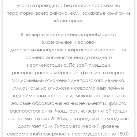
участка проводится без особых проблем на
территории всего района, если заказать в компании
«Акватория».
В четвертичных отложениях преобладают
элювиальные и эолово-
делювиальныеобразованияразного возраста — от
раннего эоплейстоцена до позднего
неоплейстоцена. По всей площади
распространены моренные, флювио- и озерно-
гляциальными отложения днепровского ледника.
Аллювиальные отложения современных пойм и
надпойменных террас и делювиально-эоловые и
эоловые образования на них не имеют широкого
распространения. Мощность четвертичной толщи
составляет около 20-30 м, а в пределах палеодолин
достигает 40 м. Гипсометрический уровень
современной поверхности преимущественно 180,0-