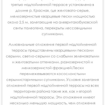
третью надпойменной террасе установлена в
долине р. Красная, где желтовато-серые,
мелкозернистые кварцевые пески мощностью
около 2,5 м, залегающие на алевритахобуховской
свиты палеогена, перекрыты лессовидными
суглинками.
Аллювиальные отложения первой надпойменной
террасы представлены кварцевыми песками
серыми, светло-серыми со слабыми зеленоватыми
и желтоватыми оттенками, разнозернистой и
мелкозернистой фракцией.Пески
перемежевываются косослоистыми
серымистаричными суглинками. Условия залегания
отложений первой надпойменной террасы на всех
территориях района такие же, как и второй
надпойменной террасы. Эти отложения имеют
несколько меньшую мощность, чем отложения