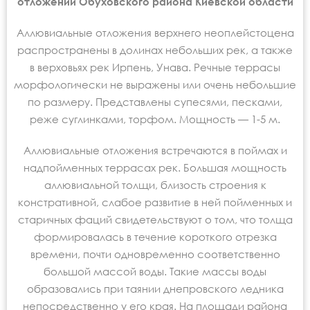
отложений Обуховского района Киевской области
Аллювиальные отложения верхнего неоплейстоцена
распространены в долинах небольших рек, а также
в верховьях рек Ирпень, Унава. Речные террасы
морфологически не выражены или очень небольшие
по размеру. Представлены супесями, песками,
реже суглинками, торфом. Мощность — 1-5 м.
Аллювиальные отложения встречаются в поймах и
надпойменных террасах рек. Большая мощность
аллювиальной толщи, близость строения к
констративной, слабое развитие в ней пойменных и
старичных фаций свидетельствуют о том, что толща
формировалась в течение короткого отрезка
времени, почти одновременно соответственно
большой массой воды. Такие массы воды
образовались при таянии днепровского ледника
непосредственно у его края. На площади района