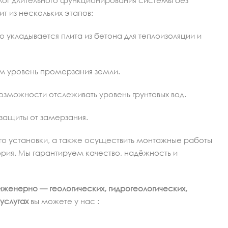
алог длительного функционирования системы без
 из нескольких этапов:
о укладывается плита из бетона для теплоизоляции и
м уровень промерзания земли.
озможности отслеживать уровень грунтовых вод.
 защиты от замерзания.
его установки, а также осуществить монтажные работы
рия. Мы гарантируем качество, надёжность и
нженерно — геологических, гидрогеологических,
услугах
вы можете у нас :