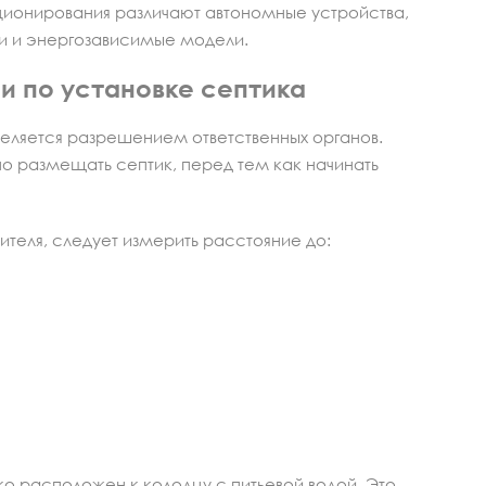
ионирования различают автономные устройства,
ти и энергозависимые модели.
 по установке септика
еляется разрешением ответственных органов.
но размещать септик, перед тем как начинать
ителя, следует измерить расстояние до:
ко расположен к колодцу с питьевой водой. Это