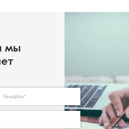
и мы
чет