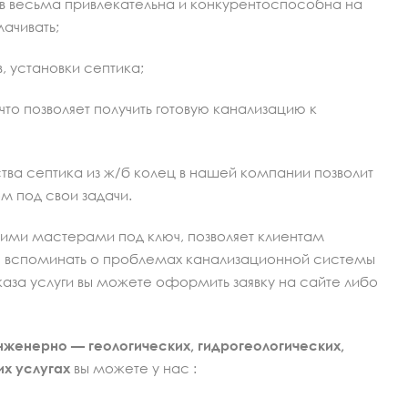
в весьма привлекательна и конкурентоспособна на
лачивать;
, установки септика;
что позволяет получить готовую канализацию к
ва септика из ж/б колец в нашей компании позволит
м под свои задачи.
шими мастерами под ключ, позволяет клиентам
не вспоминать о проблемах канализационной системы
аказа услуги вы можете оформить заявку на сайте либо
нженерно — геологических, гидрогеологических,
их услугах
вы можете у нас :