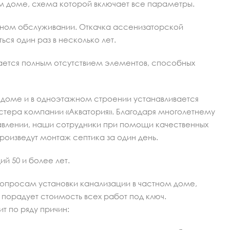
м доме, схема которой включает все параметры.
ярном обслуживании. Откачка ассенизаторской
ся один раз в несколько лет.
ается полным отсутствием элементов, способных
м доме и в одноэтажном строении устанавливается
астера компании «Акватория». Благодаря многолетнему
авлении, наши сотрудники при помощи качественных
роизведут монтаж септика за один день.
й 50 и более лет.
опросам установки канализации в частном доме,
 порадует стоимость всех работ под ключ.
т по ряду причин: