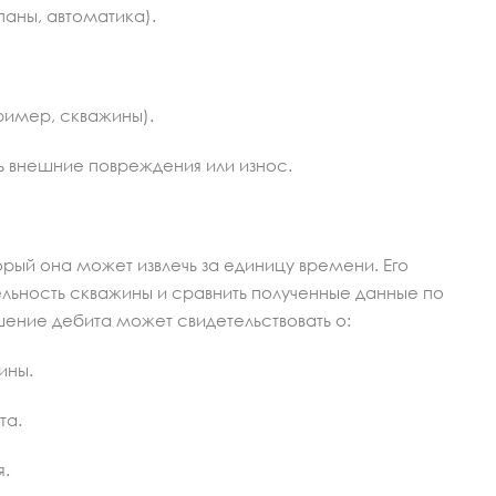
аны, автоматика).
ример, скважины).
ь внешние повреждения или износ.
орый она может извлечь за единицу времени. Его
льность скважины и сравнить полученные данные по
ение дебита может свидетельствовать о:
ины.
та.
я.