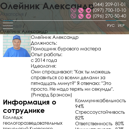
Олейник Александр
(044) 209-01-01
(097) 700-10-10
Акватория
/
(096) 270-50-40
О нас
/
Команда
/
РУС
УКР
Олейник Александр
Олейник Александр
Должность:
Помощник бурового мастера
Опыт работы:
с 2014 года
Идеология:
Они спрашивают: "Как ты можешь
справиться со всеми делами за
пятнадцать минут?" Я отвечаю: "Это
просто. Не надо терять ни секунды".
(Ричард Брэнсон)
Информация о
Коммуникабельность
94%
сотруднике
Стрессоустойчивость
Колледж
82%
геологоразведовательных
Ответственность
80%
технологий Киевского