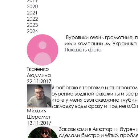
2019
2020
2021
2022
2023
2024
Буровики очень грамотные, 
им и компании. м. Украинка
Показать фото
Ткаченко
Людмила
22.11.2017
Я работаю в торговле и от строит
бурение водяной скважины и все р
итоге у меня своя скважина глуби
закладку воды сразу и под него.С
Михаил
Шеремет
13.11.2017
Заказывали в Акватории бурение
сделали быстро и чётко, пробл