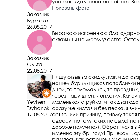
успехов в дальнейшей работе. За
Показать фото
Заказчик
Бурлака
26.08.2017
Выражаю искреннюю благодарност
скважины на моем участке. Осталс
Заказчик
Ольга
22.08.2017
Пишу отзыв за скидку, как и догов
нашел бурильщиков по таблички на
дней, то поломались, то праздник
через пару дней, я оплатил. Качал
Yevhen
маленькая струйка, и так два года
Tsyhanok
сразу же чистая и без песка, я в
15.08.2017
объяснили причину, почему такая 
адресу, но там таких не было! по 
дороже получится). Обратился я в
именно эту бригаду! Приехали, сде
радуюсь как ребенок ) Удачи Вам 