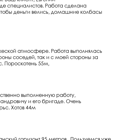
де специалистов. Работа сделана
, чтобы деньги велись, домашние колбасы
дружеской атмосфере. Работа выполнялась
оны соседей, так и с моей стороны за
. Пороскотень 55м,
ственно выполненную работу,
ндровичу и его бригаде. Очень
рьс. Хотов 44м
нский горизонт 95 метров . Пользуемся уже