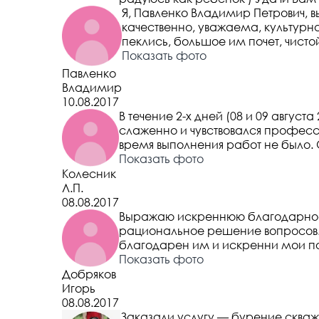
Я, Павленко Владимир Петрович,
качественно, уважаема, культурна
пеклись, большое им почет, чисто
Показать фото
Павленко
Владимир
10.08.2017
В течение 2-х дней (08 и 09 авгу
слаженно и чувствовался професс
время выполнения работ не было.
Показать фото
Колесник
Л.П.
08.08.2017
Выражаю искреннюю благодарност
рациональное решение вопросов. 
благодарен им и искренни мои по
Показать фото
Добряков
Игорь
08.08.2017
Заказали услугу — бурение скваж