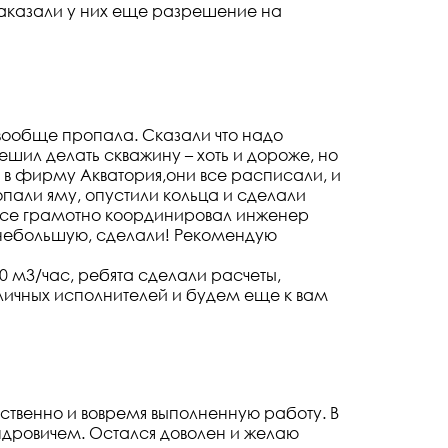
,заказали у них еще разрешение на
 вообще пропала. Сказали что надо
решил делать скважину – хоть и дороже, но
я в фирму Акватория,они все расписали, и
копали яму, опустили кольца и сделали
 все грамотно координировал инженер
у небольшую, сделали! Рекомендую
0 м3/час, ребята сделали расчеты,
личных исполнителей и будем еще к вам
твенно и вовремя выполненную работу. В
дровичем. Остался доволен и желаю