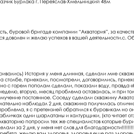
казчик Бурлака г. Переяслав-Хмельницкий 48м
ь, буровой бригаде компании “Акватория”, за качес
я доволен и желаю успехов в вашей деятельности.с. Об
аривались) История у меня длинная, сделали мне скважи
 столбе, приехали, посмотрели, договорились, приеха
, но с горем пополам сделали, показали воду, правда «
 неделю, вторую, месяц проблема оставалась, и при то
 мучение постоянное. Соседу сделали скважину Акватор
нимательно наблюдал 2 дня, скважина получилась отлич
проблема, я с претензией обратился к буровикам но о
табличках одни шарлатаны и халтурщики, (кто читает от
 Акваторию попросил тех же специалистов которые бур
лали за 2 дня, у меня нет слов для благодарности!!!!!!
ребята, желаю вам здоровья, здоровья еще раз здоровья