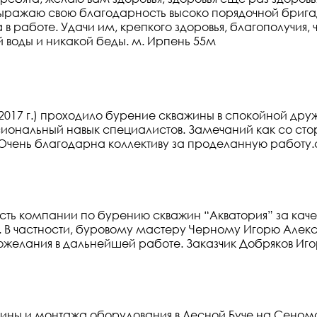
 выражаю свою благодарность высоко порядочной брига
 в работе. Удачи им, крепкого здоровья, благополучия
й воды и никакой беды. м. Ирпень 55м
ста 2017 г.) проходило бурение скважины в спокойной 
иональный навык специалистов. Замечаний как со стор
 Очень благодарна коллективу за проделанную работу.с
ь компании по бурению скважин “Акватория” за каче
В частности, буровому мастеру Черному Игорю Алекса
желания в дальнейшей работе. Заказчик Добряков Иго
ины и монтажа оборудования в Лесной Буче на Сенома