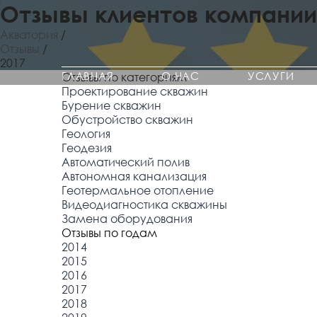
Отзывы клиентов компании 
Акватория
/
Отзывы
/
2017
ГЛАВНАЯ
О НАС
УСЛУГИ
Отзывы по категориям
Проектирование скважин
Бурение скважин
Обустройство скважин
Геология
Геодезия
Автоматический полив
Автономная канализация
Геотермальное отопление
Видеодиагностика скважины
Замена оборудования
Отзывы по годам
2014
2015
2016
2017
2018