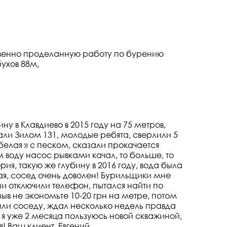
твенно проделанную работу по бурению
ухов 88м,
ну в Клавдиево в 2015 году на 75 метров,
ли Зилом 131, молодые ребята, сверлили 5
белая » с песком, сказали прокачается
м воду насос рывками качал, то больше, то
ия, такую же глубину в 2016 году, вода была
ная, сосед очень доволен! Бурильщики мне
ни отключили телефон, пытался найти по
зыв не экономьте 10-20 грн на метре, потом
или соседу, ждал несколько недель правда
!! я уже 2 месяца пользуюсь новой скважиной,
! Ваш клиент, Евгений