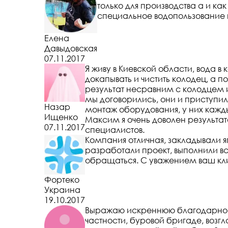
только для производства а и к
специальное водопользование
Елена
Давыдовская
07.11.2017
Я живу в Киевской области, вода 
докапывать и чистить колодец, а п
результат несравним с колодцем и
мы договорились, они и приступили
Назар
монтаж оборудования, у них кажд
Ищенко
Максим я очень доволен результа
07.11.2017
специалистов.
Компания отличная, закладывали я
разработали проект, выполнили в
обращаться. С уважением ваш кли
Фортеко
Украина
19.10.2017
Выражаю искреннюю благодарность
частности, буровой бригаде, во