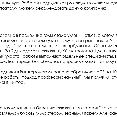
ак питьевую. Работой подрядчиков руководство довольно
 поэтому можем рекомендовать даную компанию.
в колодце в последние годы стала уменьшаться, а летом
о стоимости это близко уже к тому, чтобы рыть новый. Я 
 воды больше и на много лет вперёд хватит. Обратилс
. За 2 дня сделали скважину 60 метров и за 1 день вы
ый участок работы выполняют отдельные специалисты,
том. Без нервов, без обмана, попросил сделать скидк
годники в Вышгородском районе обратились с ТЗ на 10
се работы, подход профессиональный, мы получили от
ент Виктор.
 компании по бурению скважин “Акватория” за качес
зглавляемой буровым мастером Черным Игорем Алексан