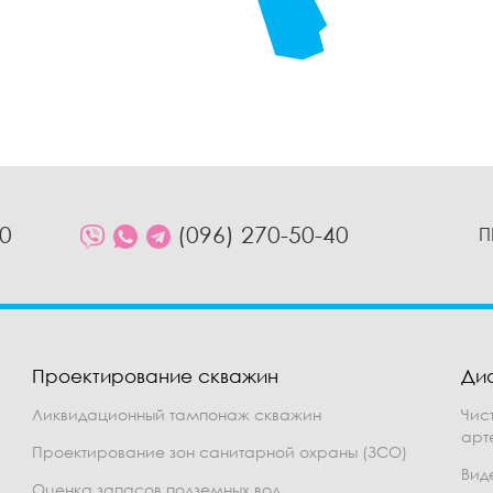
10
(096) 270-50-40
П
Проектирование скважин
Ди
Ликвидационный тампонаж скважин
Чис
арт
Проектирование зон санитарной охраны (ЗСО)
Вид
Оценка запасов подземных вод