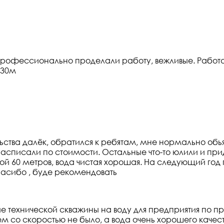
профессионально проделали работу, вежливые. Работ
 30м
ельства далёк, обратился к ребятам, мне нормально о
асписали по стоимости. Остальные что-то юлили и при
ной 60 метров, вода чистая хорошая. На следующий го
пасибо , буде рекомендовать
 технической скважины на воду для предприятия по про
ем со скоростью не было, а вода очень хорошего качес