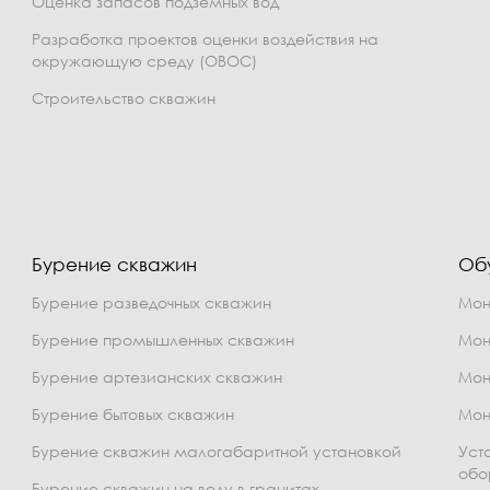
Оценка запасов подземных вод
Разработка проектов оценки воздействия на
окружающую среду (ОВОС)
Строительство скважин
Бурение скважин
Об
Бурение разведочных скважин
Мон
Бурение промышленных скважин
Мон
Бурение артезианских скважин
Мон
Бурение бытовых скважин
Мон
Бурение скважин малогабаритной установкой
Уст
обо
Бурение скважин на воду в гранитах