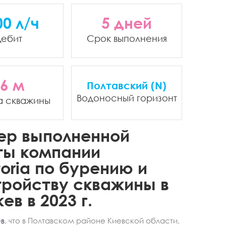
00 л/ч
5 дней
ебит
Срок выполнения
6 м
Полтавский (N)
Водоносный горизонт
а скважины
ер выполненной
ты компании
oria по бурению и
ройству скважины в
ев в 2023 г.
в
, что в Полтавском районе Киевской области,