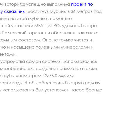
»Акватория»» успешно выполнила
проект по
ву скважины
,
достигнув глубины в 36 метров под
енно на этой глубине с помощью
ной установки МБУ 1,5ПРО, удалось быстро
в Полтавский горизонт и обеспечить заказчика
кальным составом. Она не только чистая и
, но и насыщена полезными минералами и
ентами.
бустройства самой системы использовались
елезобетона для создания приямков, а также
 трубы диаметром 125/6.0 мм для
овки воды. Чтобы обеспечить быструю подачу
у использования был установлен насос бренда