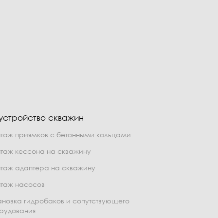
устройство скважин
таж приямков с бетонными кольцами
таж кессона на скважину
таж адаптера на скважину
таж насосов
ановка гидробаков и сопутствующего
рудования