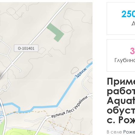
25
Д
3
Глубин
Прим
рабо
Aquat
обуст
с. Рож
В селе
Роже