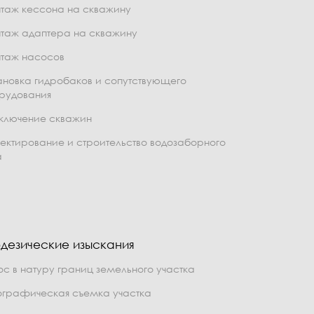
таж кессона на скважину
таж адаптера на скважину
таж насосов
ановка гидробаков и сопутствующего
рудования
ключение скважин
ектирование и строительство водозаборного
а
дезические изыскания
ос в натуру границ земельного участка
ографическая съемка участка