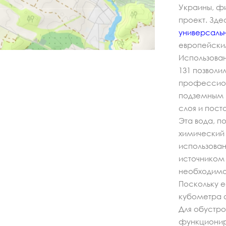
Украины, ф
проект. Зд
универсаль
европейски
Использован
131 позволи
профессиона
подземным в
слоя и пост
Эта вода, п
химический 
использован
источником
необходимое
Поскольку е
кубометра а
Для обустро
функционир