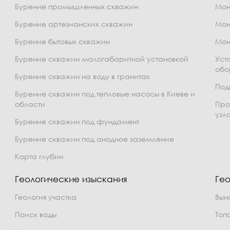
Бурение промышленных скважин
Мон
Бурение артезианских скважин
Мон
Бурение бытовых скважин
Мон
Бурение скважин малогабаритной установкой
Уст
обо
Бурение скважин на воду в гранитах
Под
Бурение скважин под тепловые насосы в Киеве и
области
Про
узл
Бурение скважин под фундамент
Бурение скважин под анодное заземление
Карта глубин
Геологические изыскания
Гео
Геология участка
Вын
Поиск воды
Топ