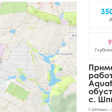
35
Д
9
Глубин
Прим
рабо
Aquat
обуст
с. Шп
В
Шпитьки
, 