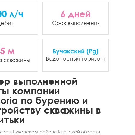
00 л/ч
6 дней
ебит
Срок выполнения
5 м
Бучакский (Pg)
Водоносный горизонт
а скважины
ер выполненной
ты компании
oria по бурению и
ройству скважины в
итьки
селе в Бучанском районе Киевской области