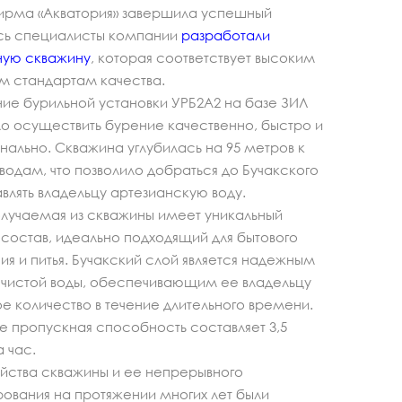
ирма «Акватория» завершила успешный
есь специалисты компании
разработали
ную скважину
, которая соответствует высоким
м стандартам качества.
ие бурильной установки УРБ2А2 на базе ЗИЛ
ло осуществить бурение качественно, быстро и
льно. Скважина углубилась на 95 метров к
одам, что позволило добраться до Бучакского
авлять владельцу артезианскую воду.
олучаемая из скважины имеет уникальный
состав, идеально подходящий для бытового
ия и питья. Бучакский слой является надежным
 чистой воды, обеспечивающим ее владельцу
 количество в течение длительного времени.
е пропускная способность составляет 3,5
 час.
йства скважины и ее непрерывного
ования на протяжении многих лет были