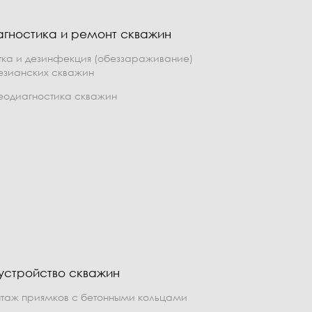
агностика и ремонт скважин
тка и дезинфекция (обеззараживание)
езианских скважин
еодиагностика скважин
устройство скважин
таж приямков с бетонными кольцами