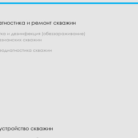
агностика и ремонт скважин
тка и дезинфекция (обеззараживание)
езианских скважин
еодиагностика скважин
устройство скважин