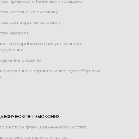
таж приямков с бетонными кольцами
таж кессона на скважину
таж адаптера на скважину
таж насосов
ановка гидробаков и сопутствующего
рудования
ключение скважин
ектирование и строительство водозаборного
а
дезические изыскания
ос в натуру границ земельного участка
ографическая съемка участка