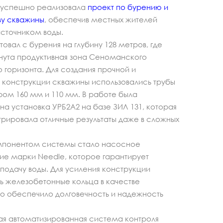
» успешно реализовала
проект по бурению и
ву скважины
, обеспечив местных жителей
сточником воды.
товал с бурения на глубину 128 метров, где
нута продуктивная зона Сеноманского
 горизонта. Для создания прочной и
 конструкции скважины использовались трубы
ом 160 мм и 110 мм. В работе была
на установка УРБ2А2 на базе ЗИЛ 131, которая
рировала отличные результаты даже в сложных
понентом системы стало насосное
е марки Needle, которое гарантирует
подачу воды. Для усиления конструкции
 железобетонные кольца в качестве
то обеспечило долговечность и надежность
я автоматизированная система контроля