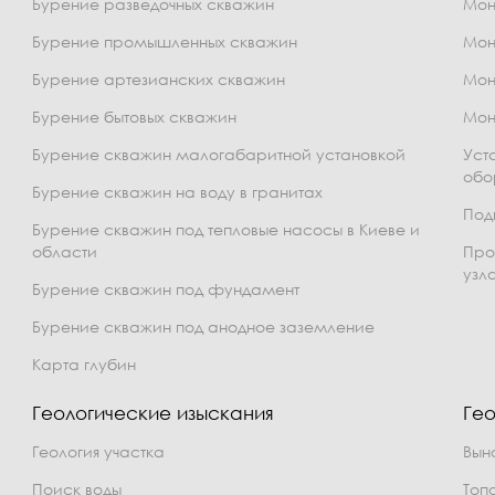
Бурение разведочных скважин
Мон
Бурение промышленных скважин
Мон
Бурение артезианских скважин
Мон
Бурение бытовых скважин
Мон
Бурение скважин малогабаритной установкой
Уст
обо
Бурение скважин на воду в гранитах
Под
Бурение скважин под тепловые насосы в Киеве и
области
Про
узл
Бурение скважин под фундамент
Бурение скважин под анодное заземление
Карта глубин
Геологические изыскания
Гео
Геология участка
Вын
Поиск воды
Топ