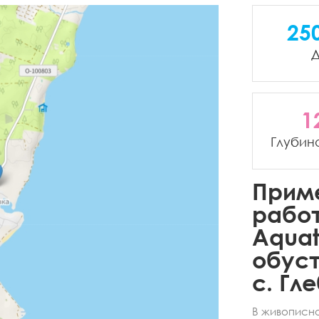
25
Д
1
Глубин
Прим
рабо
Aquat
обуст
с. Гле
В живописн