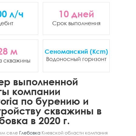
00 л/ч
10 дней
ебит
Срок выполнения
28 м
Сеноманский (Kcm)
Водоносный горизонт
а скважины
ер выполненной
ты компании
oria по бурению и
ройству скважины в
бовка в 2020 г.
ом селе
Глебовка
Киевской области компания