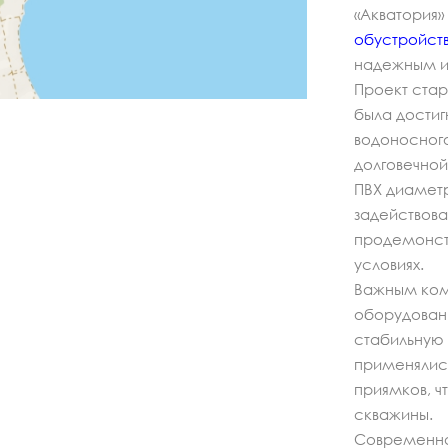
«Акватория
обустройст
надежным и
Проект стар
была достиг
водоносного
долговечной
ПВХ диаметр
задействова
продемонст
условиях.
Важным ком
оборудовани
стабильную 
применялись
приямков, ч
скважины.
Современна