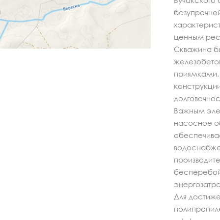
Бучакского 
безупречной
характерист
ценным рес
Скважина б
железобето
приямками.
конструкции
долговечнос
Важным эле
насосное о
обеспечива
водоснабжен
производите
бесперебой
энергозатра
Для достиже
полипропиле