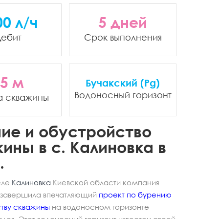
00 л/ч
5 дней
ебит
Срок выполнения
5 м
Бучакский (Pg)
Водоносный горизонт
а скважины
ие и обустройство
ины в с. Калиновка в
.
еле
Калиновка
Киевской области компания
» завершила впечатляющий
проект по бурению
тву скважины
на водоносном горизонте