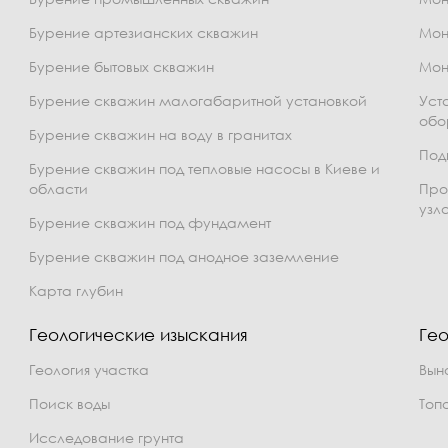
Бурение артезианских скважин
Мон
Бурение бытовых скважин
Мон
Бурение скважин малогабаритной установкой
Уст
обо
Бурение скважин на воду в гранитах
Под
Бурение скважин под тепловые насосы в Киеве и
области
Про
узл
Бурение скважин под фундамент
Бурение скважин под анодное заземление
Карта глубин
Геологические изыскания
Гео
Геология участка
Вын
Поиск воды
Топ
Исследование грунта