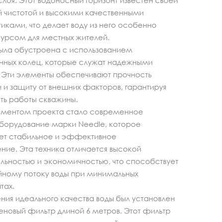
слоя. Этот водоносный горизонт известен своей
 чистотой и высокими качественными
иками, что делает воду из него особенно
урсом для местных жителей.
ыла обустроена с использованием
нных колец, которые служат надежными
 Эти элементы обеспечивают прочность
 и защиту от внешних факторов, гарантируя
ть работы скважины.
ментом проекта стало современное
борудование марки Needle, которое
ет стабильное и эффективное
ие. Эта техника отличается высокой
льностью и экономичностью, что способствует
ному потоку воды при минимальных
тах.
ния идеального качества воды был установлен
новый фильтр длиной 6 метров. Этот фильтр