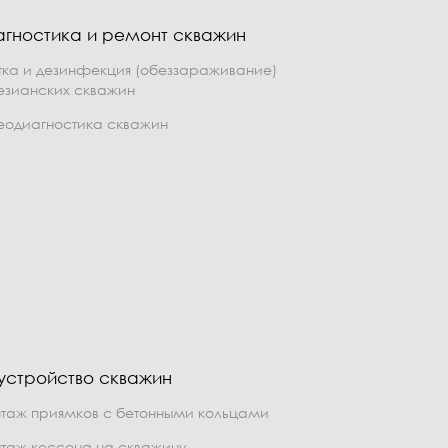
агностика и ремонт скважин
тка и дезинфекция (обеззараживание)
езианских скважин
еодиагностика скважин
устройство скважин
таж приямков с бетонными кольцами
таж кессона на скважину