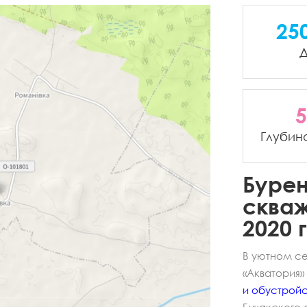
25
Д
5
Глубин
Бурен
скваж
2020 г
В уютном с
«Акватория
и обустройс