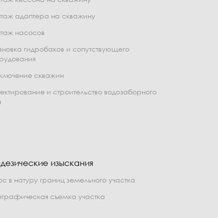
таж адаптера на скважину
таж насосов
ановка гидробаков и сопутствующего
рудования
ключение скважин
ектирование и строительство водозаборного
а
дезические изыскания
ос в натуру границ земельного участка
ографическая съемка участка