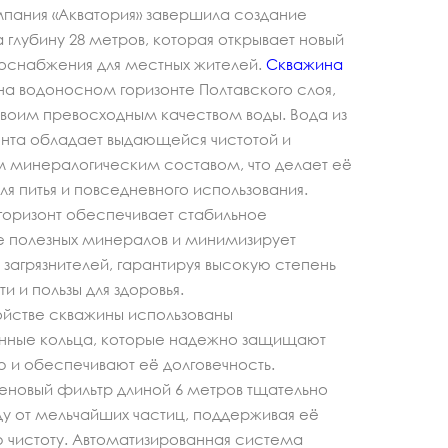
пания «Акватория» завершила создание
 глубину 28 метров, которая открывает новый
доснабжения для местных жителей.
Скважина
на водоносном горизонте Полтавского слоя,
воим превосходным качеством воды. Вода из
онта обладает выдающейся чистотой и
м минералогическим составом, что делает её
ля питья и повседневного использования.
горизонт обеспечивает стабильное
 полезных минералов и минимизирует
 загрязнителей, гарантируя высокую степень
и и пользы для здоровья.
ойстве скважины использованы
нные кольца, которые надежно защищают
 и обеспечивают её долговечность.
еновый фильтр длиной 6 метров тщательно
у от мельчайших частиц, поддерживая её
 чистоту. Автоматизированная система