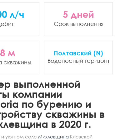
00 л/ч
5 дней
ебит
Срок выполнения
8 м
Полтавский (N)
Водоносный горизонт
а скважины
ер выполненной
ты компании
oria по бурению и
ройству скважины в
хлевщина в 2020 г.
 и уютном селе
Михлевщина
Киевской