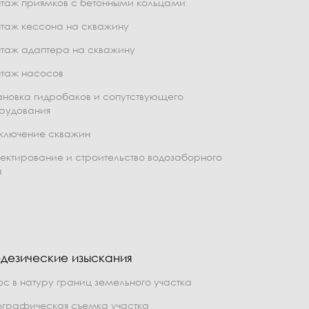
таж приямков с бетонными кольцами
таж кессона на скважину
таж адаптера на скважину
таж насосов
ановка гидробаков и сопутствующего
рудования
ключение скважин
ектирование и строительство водозаборного
а
дезические изыскания
ос в натуру границ земельного участка
ографическая съемка участка