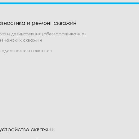
агностика и ремонт скважин
тка и дезинфекция (обеззараживание)
езианских скважин
еодиагностика скважин
устройство скважин