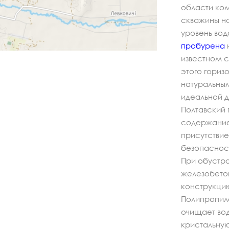
области ком
скважины на
уровень во
пробурена
известном с
этого гориз
натуральны
идеальной д
Полтавский 
содержание
присутствие
безопасност
При обустр
железобето
конструкцию
Полипропил
очищает вод
кристальную