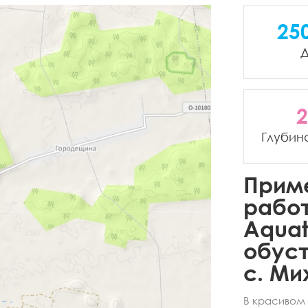
25
Д
2
Глубин
Прим
рабо
Aquat
обуст
с. Ми
В красивом