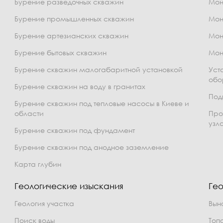
Бурение разведочных скважин
Мон
Бурение промышленных скважин
Мон
Бурение артезианских скважин
Мон
Бурение бытовых скважин
Мон
Бурение скважин малогабаритной установкой
Уст
обо
Бурение скважин на воду в гранитах
Под
Бурение скважин под тепловые насосы в Киеве и
области
Про
узл
Бурение скважин под фундамент
Бурение скважин под анодное заземление
Карта глубин
Геологические изыскания
Гео
Геология участка
Вын
Поиск воды
Топ