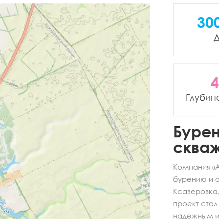
30
Д
4
Глубин
Бурен
сква
Компания «А
бурению и 
Ксаверовка,
проект ста
надежным ис