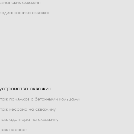
езианских скважин
еодиагностика скважин
устройство скважин
таж приямков с бетонными кольцами
таж кессона на скважину
таж адаптера на скважину
таж насосов