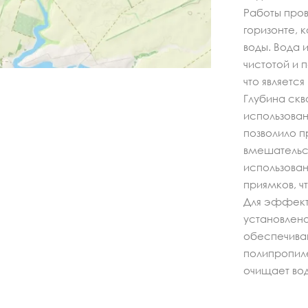
Работы про
горизонте, 
воды. Вода 
чистотой и 
что являетс
Глубина скв
использован
позволило 
вмешательс
использован
приямков, ч
Для эффект
установлен
обеспечива
полипропил
очищает вод