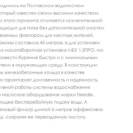
водились на Полтавском водоносном
который известен своим высоким качеством
из этого горизонта отличается исключительной
подходит для питья без дополнительной очистки,
я важным фактором для местных жителей.
ажины составила 45 метров, а для установки
а малогабаритная установка МБУ 1,5ПРО, что
провести бурение быстро и с минимальным
твом в окружающую среду. В конструкции
ы железобетонные кольца в качестве
то гарантирует долговечность и надежность.
ивной работы системы водоснабжения
о насосное оборудование марки Needle,
ющее бесперебойную подачу воды. А
еновый фильтр длиной 6 метров эффективно
у, сохраняя ее первозданную чистоту.