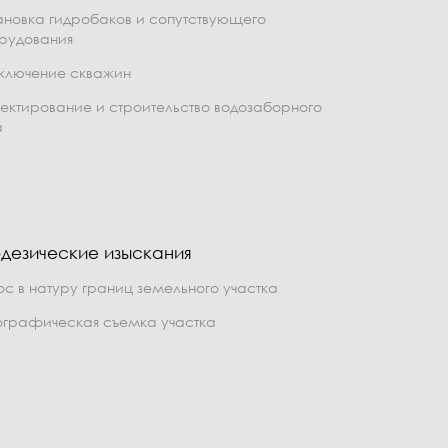
ановка гидробаков и сопутствующего
рудования
ключение скважин
ектирование и строительство водозаборного
а
дезические изыскания
ос в натуру границ земельного участка
ографическая съемка участка