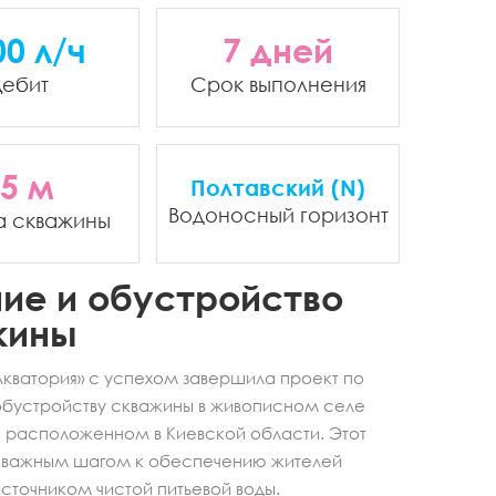
00 л/ч
7 дней
ебит
Срок выполнения
5 м
Полтавский (N)
Водоносный горизонт
а скважины
ие и обустройство
жины
кватория» с успехом завершила проект по
обустройству скважины в живописном селе
 расположенном в Киевской области. Этот
л важным шагом к обеспечению жителей
точником чистой питьевой воды.