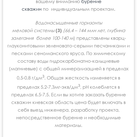
вашему вниманию
бурение
скважин
по индивидуальным проектам.
Водонасыщенные горизонты
меловой
системы
(3)
(66,4 – 144 млн лет, глубина
залегания более 100-140 м
) представлены кварц-
глауконитовыми зеленовато-серыми песчаниками и
песками сеноманского яруса. По химическому
составу воды гидрокарбонатно-кальциевые
(магниевые) с общей минерализацией в пределах
3
0,5-0,8 г/дм
. Общая жесткость изменяется в
3
пределах 5,2-7,3мг-экв/дм
, рН колеблется в
пределах 6,5-7,5. Если вы хотите заказать бурение
скважин киевская область цена
будет включать в
себя выезд инженера, разработку проекта,
непосредственное бурение и необходимые
материалы.