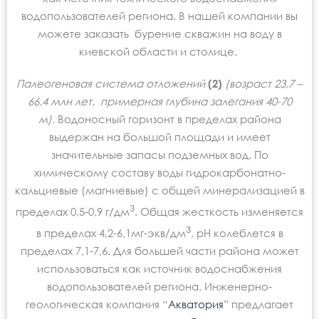
водопользователей региона. В нашей компании вы
можете заказать бурение скважин на воду в
киевской области и столице.
Палеогеновая система отложений
(2)
(возраст 23,7 –
66,4 млн лет,
примерная глубина залегания 40-70
м).
Водоносный горизонт в пределах района
выдержан на большой площади и имеет
значительные запасы подземных вод. По
химическому составу воды гидрокарбонатно-
кальциевые (магниевые) с общей минерализацией в
3
пределах 0,5-0,9 г/дм
. Общая жесткость изменяется
3
в пределах 4,2-6,1мг-экв/дм
, рН колеблется в
пределах 7,1-7,6. Для большей части района может
использоваться как источник водоснабжения
водопользователей региона. Инженерно-
геологическая компания “
Акватория
”
предлагает