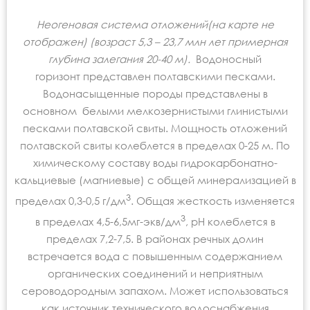
Неогеновая система отложений(на карте не
отображен) (возраст 5,3 – 23,7 млн лет примерная
глубина залегания 20-40 м).
Водоносный
горизонт представлен полтавскими песками.
Водонасыщенные породы
представлены в
основном белыми мелкозернистыми глинистыми
песками полтавской свиты. Мощность отложений
полтавской свиты колеблется в пределах 0-25 м. По
химическому составу воды гидрокарбонатно-
кальциевые (магниевые) с общей минерализацией в
3
пределах 0,3-0,5 г/дм
. Общая жесткость изменяется
3
в пределах 4,5-6,5мг-экв/дм
, рН колеблется в
пределах 7,2-7,5. В районах речных долин
встречается вода с повышенным содержанием
органических соединений и неприятным
сероводородным запахом. Может использоваться
как источник технического водоснабжения