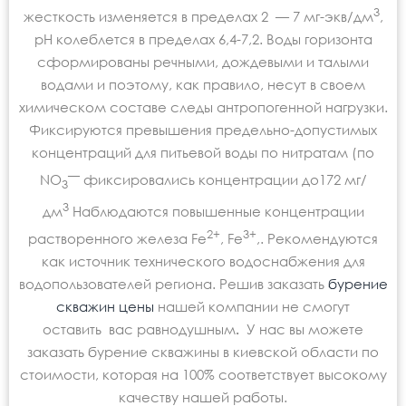
3
жесткость изменяется в пределах 2 — 7 мг-экв/дм
,
рН колеблется в пределах 6,4-7,2. Воды горизонта
сформированы речными, дождевыми и талыми
водами и поэтому, как правило, несут в своем
химическом составе следы антропогенной нагрузки.
Фиксируются превышения предельно-допустимых
концентраций для питьевой воды по нитратам (по
—
NO
фиксировались концентрации до172 мг/
3
3
дм
Наблюдаются повышенные концентрации
2+
3+
растворенного железа Fe
, Fe
,. Рекомендуются
как источник технического водоснабжения для
водопользователей региона. Решив заказать
бурение
скважин цены
нашей компании не смогут
оставить вас равнодушным
.
У нас вы можете
заказать бурение скважины в киевской области
по
стоимости, которая на 100% соответствует высокому
качеству нашей работы.