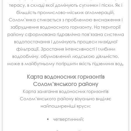
терасу, в складі якої домінують суглинки і піски. Як і
більшість промислово-міських агломерацій,
Солом’янка стикається з проблемою виснаження і
забруднення водоносного горизонту. На території
району сформована гідравлічно пов’язана система
водопостачання і домінують процеси низхідної
фільтрації. Зростання інтенсивності і глибини
водообміну, обумовлений людською діяльністю,
може в майбутньому погіршити якість підземних вод.
Карта водоносних горизонтів
Солом’янського району
Карта залягання водоносних горизонтів
Солом’янського району візуально виділяє
найпоширеніші яруси:
четвертинний;