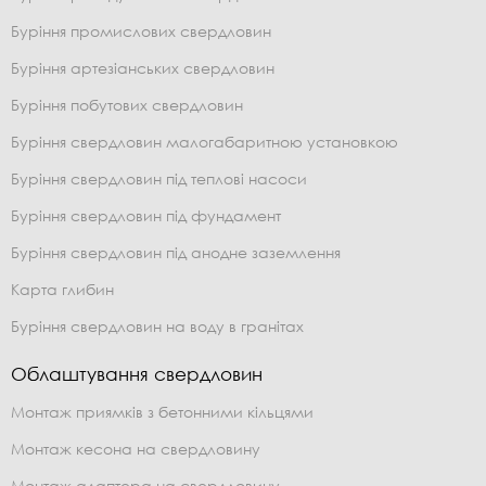
Буріння промислових свердловин
Буріння артезіанських свердловин
Буріння побутових свердловин
Буріння свердловин малогабаритною установкою
Буріння свердловин під теплові насоси
Буріння свердловин під фундамент
Буріння свердловин під анодне заземлення
Карта глибин
Буріння свердловин на воду в гранітах
Облаштування свердловин
Монтаж приямків з бетонними кільцями
Монтаж кесона на свердловину
Монтаж адаптера на свердловину