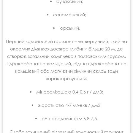
бучакський;
сеноманский;
юрський.
Перший водоносний горизонт – четвертинний, який на
окремих ділянках досягає глибини більше 20 м, де
створює загальний комплекс з полтавським ярусом.
Гідрокарбонатно-кальцієвий, рідше гідрокарбонатно
кальцієвий або магнієвий хімічний склад води
характеризується:
мінералізацією 0,4-0,6 г / дм3;
жорсткістю 4-7 мг-екв / дм3;
рН середовищем 6,8-7,5.
Слабо захищений підземний водоносний горизонт